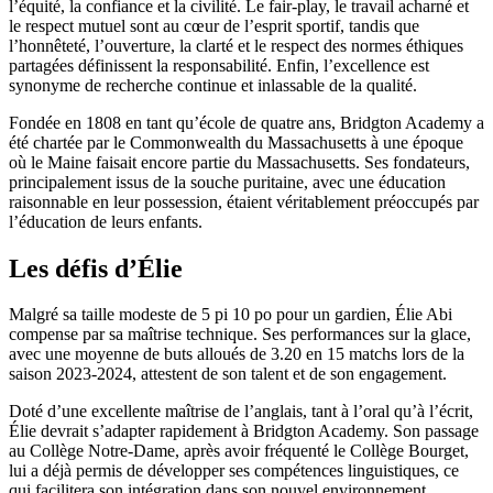
l’équité, la confiance et la civilité. Le fair-play, le travail acharné et
le respect mutuel sont au cœur de l’esprit sportif, tandis que
l’honnêteté, l’ouverture, la clarté et le respect des normes éthiques
partagées définissent la responsabilité. Enfin, l’excellence est
synonyme de recherche continue et inlassable de la qualité.
Fondée en 1808 en tant qu’école de quatre ans, Bridgton Academy a
été chartée par le Commonwealth du Massachusetts à une époque
où le Maine faisait encore partie du Massachusetts. Ses fondateurs,
principalement issus de la souche puritaine, avec une éducation
raisonnable en leur possession, étaient véritablement préoccupés par
l’éducation de leurs enfants.
Les défis d’Élie
Malgré sa taille modeste de 5 pi 10 po pour un gardien, Élie Abi
compense par sa maîtrise technique. Ses performances sur la glace,
avec une moyenne de buts alloués de 3.20 en 15 matchs lors de la
saison 2023-2024, attestent de son talent et de son engagement.
Doté d’une excellente maîtrise de l’anglais, tant à l’oral qu’à l’écrit,
Élie devrait s’adapter rapidement à Bridgton Academy. Son passage
au Collège Notre-Dame, après avoir fréquenté le Collège Bourget,
lui a déjà permis de développer ses compétences linguistiques, ce
qui facilitera son intégration dans son nouvel environnement.