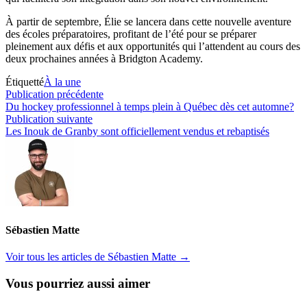
À partir de septembre, Élie se lancera dans cette nouvelle aventure
des écoles préparatoires, profitant de l’été pour se préparer
pleinement aux défis et aux opportunités qui l’attendent au cours des
deux prochaines années à Bridgton Academy.
Étiquetté
À la une
Navigation
Publication
Publication précédente
précédente :
Du hockey professionnel à temps plein à Québec dès cet automne?
de
Publication
Publication suivante
l’article
suivante :
Les Inouk de Granby sont officiellement vendus et rebaptisés
Sébastien Matte
Voir tous les articles de Sébastien Matte →
Vous pourriez aussi aimer