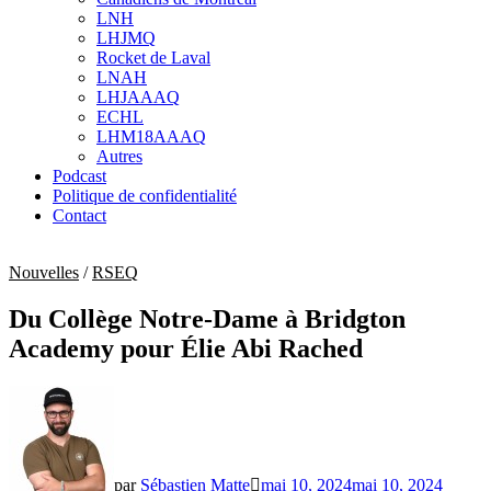
sub
LNH
menu
LHJMQ
Rocket de Laval
LNAH
LHJAAAQ
ECHL
LHM18AAAQ
Autres
Podcast
Politique de confidentialité
Contact
Nouvelles
/
RSEQ
Du Collège Notre-Dame à Bridgton
Academy pour Élie Abi Rached
par
Sébastien Matte
mai 10, 2024
mai 10, 2024