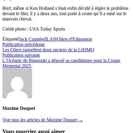
Bref, même si Ken Holland s’était enfin décidé à régler le problème
devant le filet, il y a deux ans, tout porte à croire qu’il a misé sur le
mauvais cheval.
Crédit photo : USA Today Sports
Étiquetté
Jack Campbell
LAH
Oilers d'Edmonton
Navigation
Publication
Publication précédente
précédente :
Les Oilers rappellent deux anciens de la LHJMQ
de
Publication
Publication suivante
l’article
suivante :
L’Océanic de Rimouski a déposé sa candidature pour la Coupe
Memorial 2025
Maxime Duquet
Voir tous les articles de Maxime Duquet →
Vous pourriez aussi aimer