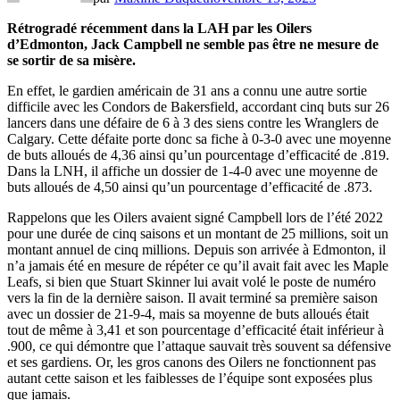
Rétrogradé récemment dans la LAH par les Oilers
d’Edmonton, Jack Campbell ne semble pas être ne mesure de
se sortir de sa misère.
En effet, le gardien américain de 31 ans a connu une autre sortie
difficile avec les Condors de Bakersfield, accordant cinq buts sur 26
lancers dans une défaire de 6 à 3 des siens contre les Wranglers de
Calgary. Cette défaite porte donc sa fiche à 0-3-0 avec une moyenne
de buts alloués de 4,36 ainsi qu’un pourcentage d’efficacité de .819.
Dans la LNH, il affiche un dossier de 1-4-0 avec une moyenne de
buts alloués de 4,50 ainsi qu’un pourcentage d’efficacité de .873.
Rappelons que les Oilers avaient signé Campbell lors de l’été 2022
pour une durée de cinq saisons et un montant de 25 millions, soit un
montant annuel de cinq millions. Depuis son arrivée à Edmonton, il
n’a jamais été en mesure de répéter ce qu’il avait fait avec les Maple
Leafs, si bien que Stuart Skinner lui avait volé le poste de numéro
vers la fin de la dernière saison. Il avait terminé sa première saison
avec un dossier de 21-9-4, mais sa moyenne de buts alloués était
tout de même à 3,41 et son pourcentage d’efficacité était inférieur à
.900, ce qui démontre que l’attaque sauvait très souvent sa défensive
et ses gardiens. Or, les gros canons des Oilers ne fonctionnent pas
autant cette saison et les faiblesses de l’équipe sont exposées plus
que jamais.