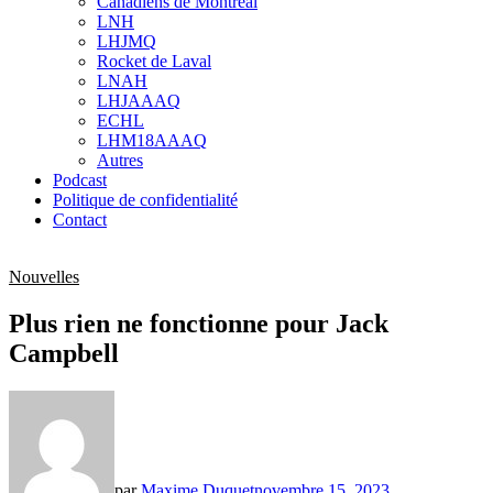
Canadiens de Montréal
sub
LNH
menu
LHJMQ
Rocket de Laval
LNAH
LHJAAAQ
ECHL
LHM18AAAQ
Autres
Podcast
Politique de confidentialité
Contact
Nouvelles
Plus rien ne fonctionne pour Jack
Campbell
par
Maxime Duquet
novembre 15, 2023