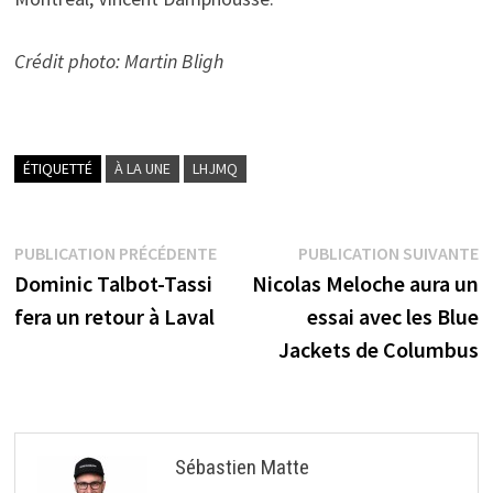
Crédit photo: Martin Bligh
ÉTIQUETTÉ
À LA UNE
LHJMQ
Navigation
Publication
P
PUBLICATION PRÉCÉDENTE
PUBLICATION SUIVANTE
précédente :
s
Dominic Talbot-Tassi
Nicolas Meloche aura un
de
fera un retour à Laval
essai avec les Blue
l’article
Jackets de Columbus
Sébastien Matte