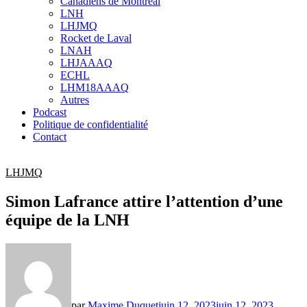
Canadiens de Montréal
sub
LNH
menu
LHJMQ
Rocket de Laval
LNAH
LHJAAAQ
ECHL
LHM18AAAQ
Autres
Podcast
Politique de confidentialité
Contact
LHJMQ
Simon Lafrance attire l’attention d’une
équipe de la LNH
par
Maxime Duquet
juin 12, 2023
juin 12, 2023