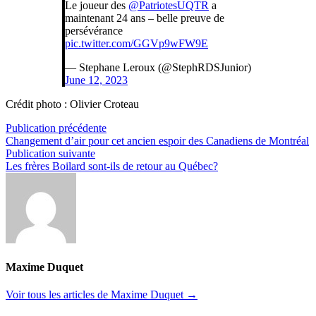
Le joueur des
@PatriotesUQTR
a
maintenant 24 ans – belle preuve de
persévérance
pic.twitter.com/GGVp9wFW9E
— Stephane Leroux (@StephRDSJunior)
June 12, 2023
Crédit photo : Olivier Croteau
Navigation
Publication
Publication précédente
précédente :
Changement d’air pour cet ancien espoir des Canadiens de Montréal
de
Publication
Publication suivante
l’article
suivante :
Les frères Boilard sont-ils de retour au Québec?
Maxime Duquet
Voir tous les articles de Maxime Duquet →