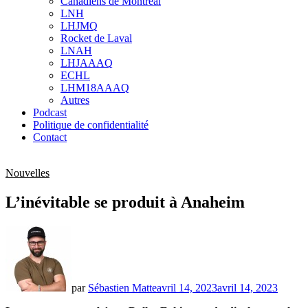
Canadiens de Montréal
sub
LNH
menu
LHJMQ
Rocket de Laval
LNAH
LHJAAAQ
ECHL
LHM18AAAQ
Autres
Podcast
Politique de confidentialité
Contact
Nouvelles
L’inévitable se produit à Anaheim
par
Sébastien Matte
avril 14, 2023
avril 14, 2023