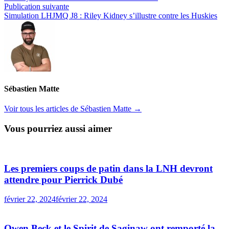
de
Publication
Publication suivante
l’article
suivante :
Simulation LHJMQ J8 : Riley Kidney s’illustre contre les Huskies
Sébastien Matte
Voir tous les articles de Sébastien Matte →
Vous pourriez aussi aimer
Les premiers coups de patin dans la LNH devront
attendre pour Pierrick Dubé
février 22, 2024
février 22, 2024
Owen Beck et le Spirit de Saginaw ont remporté la