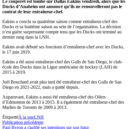
Le couperet est tombé sur Dallas Eakins vendredi, alors que les
Ducks d’Anaheim ont annoncé qu’ils ne renouvelleront pas le
contrat de leur entraîneur-chef.
Eakins a conclu sa quatrième saison comme entraîneur-chef des
Ducks et sa huitième saison au sein de l’organisation. La décision
n’est guère surprenante compte tenu que les Ducks ont terminé au
dernier rang dans la LNH.
Eakins avait débuté ses fonctions d’entraîneur-chef avec les Ducks,
le 17 juin 2019.
Eakins a été aussi entraîneur-chef des Gulls de San Diego, le club-
école des Ducks dans la Ligue américaine de hockey (LAH) de
2015 à 2019.
Joël Bouchard avait plus tard été entraîneur-chef des Gulls de San
Diego en 2021-2022, mais a quitté depuis.
Auparavant, Eakins a aussi été entraîneur-chef des Oilers
d’Edmonton de 2013 à 2015. Il a également été entraîneur-chef des
Marlies de Toronto de 2009 à 2013.
Étiquetté
À la une
LNH
Navigation
Publication
Publication précédente
précédente :
Paul Byron a clarifié ses intentions sur son futur