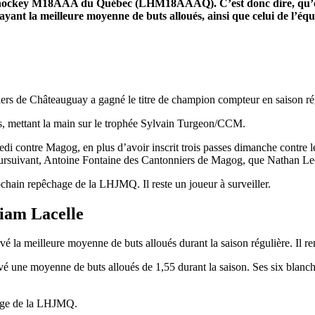
 de hockey M18AAA du Québec (LHM18AAAQ). C’est donc dire, qu’on
yant la meilleure moyenne de buts alloués, ainsi que celui de l’équ
iers de Châteauguay a gagné le titre de champion compteur en saiso
ies, mettant la main sur le trophée Sylvain Turgeon/CCM.
edi contre Magog, en plus d’avoir inscrit trois passes dimanche contre 
poursuivant, Antoine Fontaine des Cantonniers de Magog, que Nathan Lec
rochain repêchage de la LHJMQ. Il reste un joueur à surveiller.
iam Lacelle
vé la meilleure moyenne de buts alloués durant la saison régulière. Il 
rvé une moyenne de buts alloués de 1,55 durant la saison. Ses six blanc
hage de la LHJMQ.