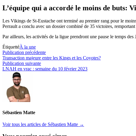
L’équipe qui a accordé le moins de buts: V
Les Vikings de St-Eustache ont terminé au premier rang pour le moins 
Perrault a conclu avec un dossier combiné de 35 victoires, remportan
Par ailleurs, les activités de la ligue prendront une pause le temps des
Étiquetté
À la une
Navigation
Publication
Publication précédente
précédente :
Transaction majeure entre les Kings et les Coyotes?
de
Publication
Publication suivante
l’article
suivante :
LNAH en vrac : semaine du 10 février 2023
Sébastien Matte
Voir tous les articles de Sébastien Matte →