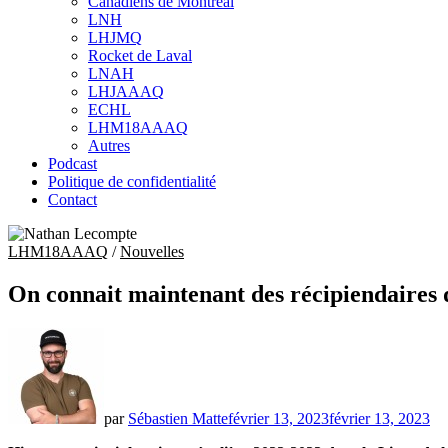
Canadiens de Montréal
sub
LNH
menu
LHJMQ
Rocket de Laval
LNAH
LHJAAAQ
ECHL
LHM18AAAQ
Autres
Podcast
Politique de confidentialité
Contact
LHM18AAAQ
/
Nouvelles
On connait maintenant des récipiendaire
par
Sébastien Matte
février 13, 2023
février 13, 2023