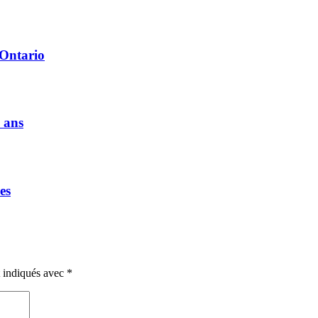
 Ontario
 ans
es
t indiqués avec
*