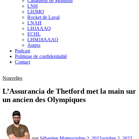
Canadiens de Montréal
sub
LNH
menu
LHJMQ
Rocket de Laval
LNAH
LHJAAAQ
ECHL
LHM18AAAQ
Autres
Podcast
Politique de confidentialité
Contact
Nouvelles
L’Assurancia de Thetford met la main sur
un ancien des Olympiques
par
Sébastien Matte
octobre 2, 2022
octobre 2, 2022