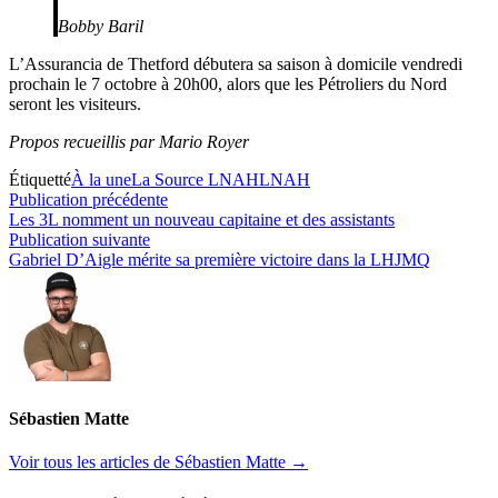
Bobby Baril
L’Assurancia de Thetford débutera sa saison à domicile vendredi
prochain le 7 octobre à 20h00, alors que les Pétroliers du Nord
seront les visiteurs.
Propos recueillis par Mario Royer
Étiquetté
À la une
La Source LNAH
LNAH
Navigation
Publication
Publication précédente
précédente :
Les 3L nomment un nouveau capitaine et des assistants
de
Publication
Publication suivante
l’article
suivante :
Gabriel D’Aigle mérite sa première victoire dans la LHJMQ
Sébastien Matte
Voir tous les articles de Sébastien Matte →