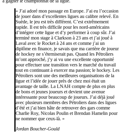
à gagner le championnat de la ligue.
« J’ai adoré mon passage en Europe. J’ai eu l’occasion
de jouer dans d’excellentes ligues au calibre relevé. En
Suède, le jeu est très différent. C’est extrêmement
rapide. Il est très difficile pour les nord-américains
d’intégrer cette ligue et d’y performer à coup sûr. J’ai
terminé mon stage à Clarkson à 23 ans et j’ai joué à
Laval avec le Rocket à 24 ans et comme j’ai un
diplôme en finance, je savais que ma carrière de joueur
de hockey ne s’éterniserait pas. Quand les Pétroliers
m’ont approché, j’y ai vu une excellente opportunité
pour effectuer une transition vers le marché du travail
tout en continuant à exercer ma passion; le hockey. Les
Pétroliers sont une des meilleures organisations de la
ligue et l’idée de jouer près de chez moi était un
avantage de taille. La LNAH compte de plus en plus
de bons et jeunes joueurs et devient une avenue
intéressante pour beaucoup de joueurs. J’ai déjà joué
avec plusieurs membres des Pétroliers dans des ligues
d’été et j’ai bien hâte de retrouver des gars comme
Charlie Roy, Nicolas Poulin et Brendan Hamelin pour
ne nommer que ceux-là. »
Jordan Boucher-Gould