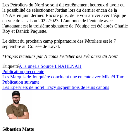
Les Pétroliers du Nord se sont dit extrêmement heureux d’avoir eu
la possibilité de sélectionner Jordan lors du dernier encan de la
LNAH en juin dernier. Encore plus, de le voir arriver avec l’équipe
en vue de la saison 2022-2023. L’annonce de l’entente avec
l’attaquant est la troisième signature de l’équipe cet été après Charlie
Roy et Danick Paquette.
Le début du prochain camp préparatoire des Pétroliers est le 7
septembre au Colisée de Laval.
*
Propos recueillis par Nicolas Pelletier des Pétroliers du Nord
Étiquetté
À la une
La Source LNAH
LNAH
Navigation
Publication
Publication précédente
précédente :
Les Marquis de Jonquière concluent une entente avec Mikaël Tam
de
Publication
Publication suivante
l’article
suivante :
Les Éperviers de Sorel-Tracy signent trois de leurs canons
Sébastien Matte