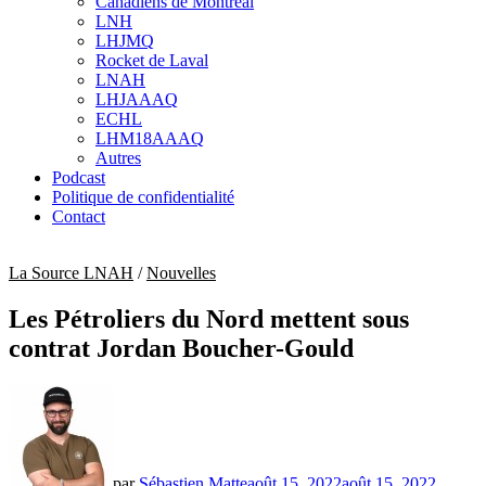
Canadiens de Montréal
sub
LNH
menu
LHJMQ
Rocket de Laval
LNAH
LHJAAAQ
ECHL
LHM18AAAQ
Autres
Podcast
Politique de confidentialité
Contact
La Source LNAH
/
Nouvelles
Les Pétroliers du Nord mettent sous
contrat Jordan Boucher-Gould
par
Sébastien Matte
août 15, 2022
août 15, 2022