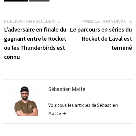
Navigation
Publication
P
PUBLICATION PRÉCÉDENTE
PUBLICATION SUIVANTE
précédente :
s
L’adversaire en finale du
Le parcours en séries du
de
gagnant entre le Rocket
Rocket de Laval est
l’article
ou les Thunderbirds est
terminé
connu
Sébastien Matte
Voir tous les articles de Sébastien
Matte →