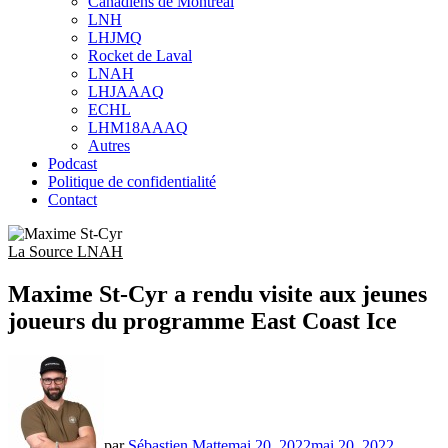
Canadiens de Montréal
sub
LNH
menu
LHJMQ
Rocket de Laval
LNAH
LHJAAAQ
ECHL
LHM18AAAQ
Autres
Podcast
Politique de confidentialité
Contact
La Source LNAH
Maxime St-Cyr a rendu visite aux jeunes
joueurs du programme East Coast Ice
par
Sébastien Matte
mai 20, 2022
mai 20, 2022