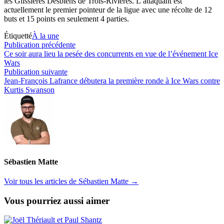
les Glissières Desbiens de Trois-Rivières. L’attaquant est
actuellement le premier pointeur de la ligue avec une récolte de 12
buts et 15 points en seulement 4 parties.
Étiquetté
À la une
Navigation
Publication
Publication précédente
précédente :
Ce soir aura lieu la pesée des concurrents en vue de l’événement Ice
de
Wars
l’article
Publication
Publication suivante
suivante :
Jean-François Lafrance débutera la première ronde à Ice Wars contre
Kurtis Swanson
Sébastien Matte
Voir tous les articles de Sébastien Matte →
Vous pourriez aussi aimer