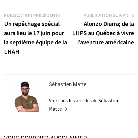
Navigation
Publication
P
PUBLICATION PRÉCÉDENTE
PUBLICATION SUIVANTE
précédente :
s
Un repêchage spécial
Alonzo Diarra; de la
de
aura lieu le 17 juin pour
LHPS au Québec à vivre
l’article
la septième équipe de la
l’aventure américaine
LNAH
Sébastien Matte
Voir tous les articles de Sébastien
Matte →