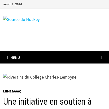
Passer
août 7, 2026
au
contenu
MENU
LHM18AAAQ
Une initiative en soutien à