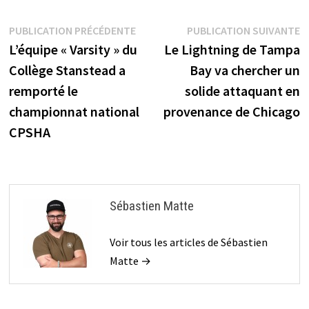
Navigation
Publication
P
PUBLICATION PRÉCÉDENTE
PUBLICATION SUIVANTE
précédente :
s
L’équipe « Varsity » du
Le Lightning de Tampa
de
Collège Stanstead a
Bay va chercher un
l’article
remporté le
solide attaquant en
championnat national
provenance de Chicago
CPSHA
Sébastien Matte
Voir tous les articles de Sébastien
Matte →