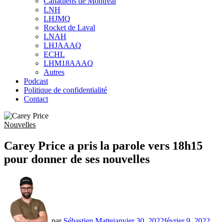
Canadiens de Montréal
sub
LNH
menu
LHJMQ
Rocket de Laval
LNAH
LHJAAAQ
ECHL
LHM18AAAQ
Autres
Podcast
Politique de confidentialité
Contact
Nouvelles
Carey Price a pris la parole vers 18h15
pour donner de ses nouvelles
par
Sébastien Matte
janvier 30, 2022
février 9, 2022