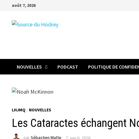
Passer
août 7, 2026
au
contenu
NOUVELLES
PODCAST
POLITIQUE DE CONFIDE
LHJMQ
/
NOUVELLES
Les Cataractes échangent 
par
Sébastien Matte
juin 6, 2026