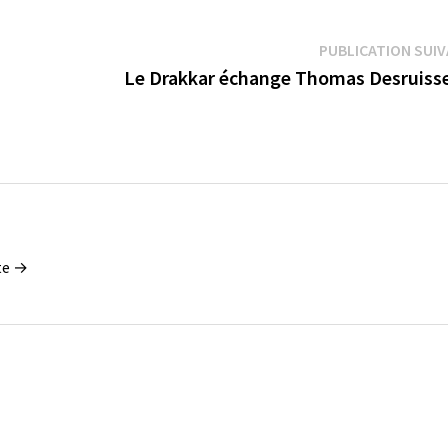
PUBLICATION SUI
a
Le Drakkar échange Thomas Desruiss
tte →