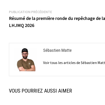
Navigation
Publication
PUBLICATION PRÉCÉDENTE
précédente :
Résumé de la première ronde du repêchage de l
de
LHJMQ 2026
l’article
Sébastien Matte
Voir tous les articles de Sébastien Ma
VOUS POURRIEZ AUSSI AIMER