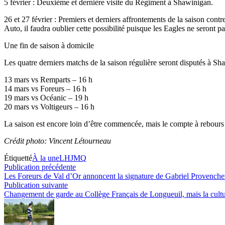
5 février : Deuxième et dernière visite du Régiment à Shawinigan.
26 et 27 février : Premiers et derniers affrontements de la saison con
Auto, il faudra oublier cette possibilité puisque les Eagles ne seront 
Une fin de saison à domicile
Les quatre derniers matchs de la saison régulière seront disputés à Sh
13 mars vs Remparts – 16 h
14 mars vs Foreurs – 16 h
19 mars vs Océanic – 19 h
20 mars vs Voltigeurs – 16 h
La saison est encore loin d’être commencée, mais le compte à rebours 
Crédit photo: Vincent Létourneau
Étiquetté
À la une
LHJMQ
Navigation
Publication
Publication précédente
précédente :
Les Foreurs de Val d’Or annoncent la signature de Gabriel Provenche
de
Publication
Publication suivante
l’article
suivante :
Changement de garde au Collège Français de Longueuil, mais la cult