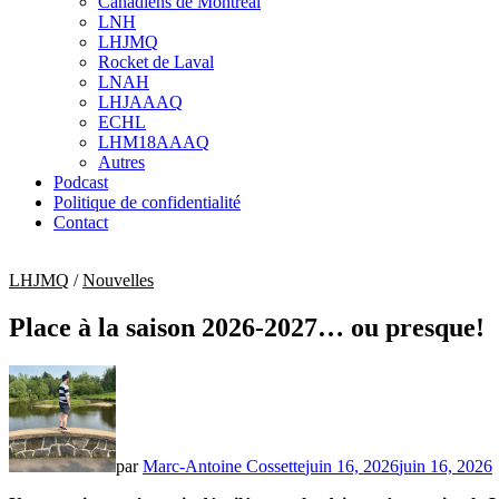
Canadiens de Montréal
sub
LNH
menu
LHJMQ
Rocket de Laval
LNAH
LHJAAAQ
ECHL
LHM18AAAQ
Autres
Podcast
Politique de confidentialité
Contact
LHJMQ
/
Nouvelles
Place à la saison 2026-2027… ou presque!
par
Marc-Antoine Cossette
juin 16, 2026
juin 16, 2026