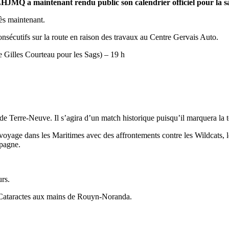
LHJMQ a maintenant rendu public son calendrier officiel pour la s
ès maintenant.
nsécutifs sur la route en raison des travaux au Centre Gervais Auto.
e Gilles Courteau pour les Sags) – 19 h
de Terre-Neuve. Il s’agira d’un match historique puisqu’il marquera la
un voyage dans les Maritimes avec des affrontements contre les Wildcats,
mpagne.
rs.
s Cataractes aux mains de Rouyn-Noranda.