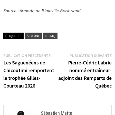
Source : Armada de Blainville-Boisbriand
ÉTIQUETTÉ
À LA UNE
LHJMQ
Navigation
Publication
P
PUBLICATION PRÉCÉDENTE
PUBLICATION SUIVANTE
précédente :
s
Les Saguenéens de
Pierre-Cédric Labrie
de
Chicoutimi remportent
nommé entraîneur-
l’article
le trophée Gilles-
adjoint des Remparts de
Courteau 2026
Québec
Sébastien Matte