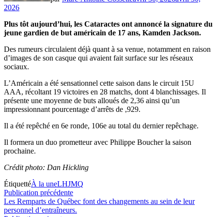
2026
Plus tôt aujourd’hui, les Cataractes ont annoncé la signature du
jeune gardien de but américain de 17 ans, Kamden Jackson.
Des rumeurs circulaient déjà quant à sa venue, notamment en raison
d’images de son casque qui avaient fait surface sur les réseaux
sociaux.
L’Américain a été sensationnel cette saison dans le circuit 15U
AAA, récoltant 19 victoires en 28 matchs, dont 4 blanchissages. Il
présente une moyenne de buts alloués de 2,36 ainsi qu’un
impressionnant pourcentage d’arrêts de ,929.
Il a été repêché en 6e ronde, 106e au total du dernier repêchage.
Il formera un duo prometteur avec Philippe Boucher la saison
prochaine.
Crédit photo: Dan Hickling
Étiquetté
À la une
LHJMQ
Navigation
Publication
Publication précédente
précédente :
Les Remparts de Québec font des changements au sein de leur
de
personnel d’entraîneurs.