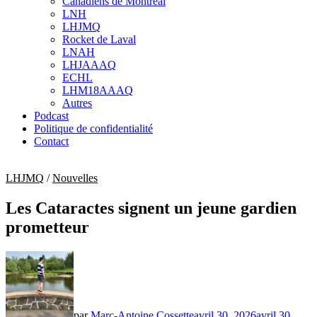
Canadiens de Montréal
sub
LNH
menu
LHJMQ
Rocket de Laval
LNAH
LHJAAAQ
ECHL
LHM18AAAQ
Autres
Podcast
Politique de confidentialité
Contact
LHJMQ
/
Nouvelles
Les Cataractes signent un jeune gardien
prometteur
par
Marc-Antoine Cossette
avril 30, 2026
avril 30,