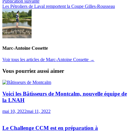
l’article
Publication
Publication suivante
suivante :
Les Pétroliers de Laval remportent la Coupe Gilles-Rousseau
Marc-Antoine Cossette
Voir tous les articles de Marc-Antoine Cossette →
Vous pourriez aussi aimer
Voici les Bâtisseurs de Montcalm, nouvelle équipe de
la LNAH
mai 10, 2022
mai 11, 2022
Le Challenge CCM est en préparation à