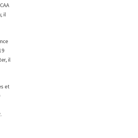
 NCAA
 il
ence
19
r, il
es et
0
.