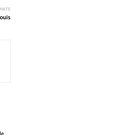
Publication
VANTE
suivante :
ouis
de