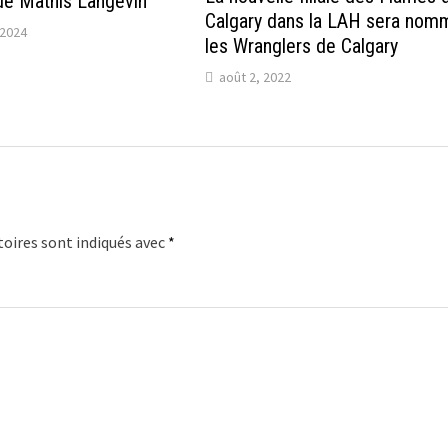
 de Mathis Langevin
Calgary dans la LAH sera no
2024
les Wranglers de Calgary
août 2, 2022
oires sont indiqués avec
*