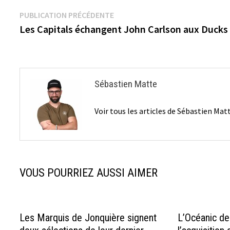
Navigation
Publication
PUBLICATION PRÉCÉDENTE
précédente :
Les Capitals échangent John Carlson aux Ducks
de
l’article
Sébastien Matte
Voir tous les articles de Sébastien Ma
VOUS POURRIEZ AUSSI AIMER
Les Marquis de Jonquière signent
L’Océanic de