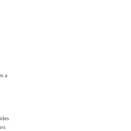
es a
aides
ors