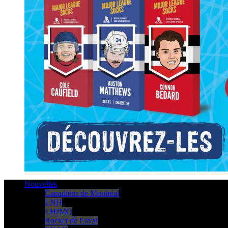
Nouvelles
Canadiens de Montréal
LNH
LHJMQ
Rocket de Laval