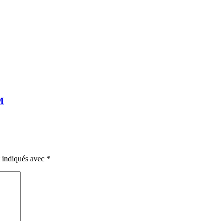
M
t indiqués avec
*