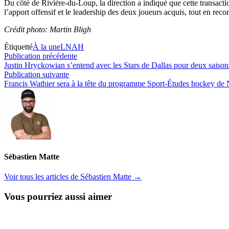
Du côté de Rivière-du-Loup, la direction a indiqué que cette transacti
l’apport offensif et le leadership des deux joueurs acquis, tout en rec
Crédit photo: Martin Bligh
Étiquetté
À la une
LNAH
Navigation
Publication
Publication précédente
précédente :
Justin Hryckowian s’entend avec les Stars de Dallas pour deux saison
de
Publication
Publication suivante
l’article
suivante :
Francis Wathier sera à la tête du programme Sport-Études hockey de 
Sébastien Matte
Voir tous les articles de Sébastien Matte →
Vous pourriez aussi aimer