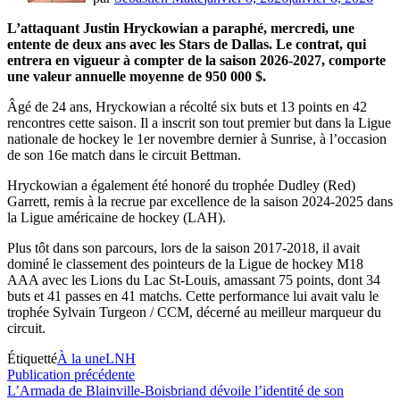
L’attaquant Justin Hryckowian a paraphé, mercredi, une
entente de deux ans avec les Stars de Dallas. Le contrat, qui
entrera en vigueur à compter de la saison 2026-2027, comporte
une valeur annuelle moyenne de 950 000 $.
Âgé de 24 ans, Hryckowian a récolté six buts et 13 points en 42
rencontres cette saison. Il a inscrit son tout premier but dans la Ligue
nationale de hockey le 1er novembre dernier à Sunrise, à l’occasion
de son 16e match dans le circuit Bettman.
Hryckowian a également été honoré du trophée Dudley (Red)
Garrett, remis à la recrue par excellence de la saison 2024-2025 dans
la Ligue américaine de hockey (LAH).
Plus tôt dans son parcours, lors de la saison 2017-2018, il avait
dominé le classement des pointeurs de la Ligue de hockey M18
AAA avec les Lions du Lac St-Louis, amassant 75 points, dont 34
buts et 41 passes en 41 matchs. Cette performance lui avait valu le
trophée Sylvain Turgeon / CCM, décerné au meilleur marqueur du
circuit.
Étiquetté
À la une
LNH
Navigation
Publication
Publication précédente
précédente :
L’Armada de Blainville-Boisbriand dévoile l’identité de son