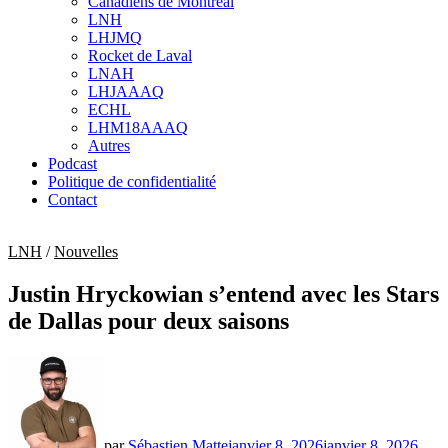
Canadiens de Montréal
sub
LNH
menu
LHJMQ
Rocket de Laval
LNAH
LHJAAAQ
ECHL
LHM18AAAQ
Autres
Podcast
Politique de confidentialité
Contact
LNH
/
Nouvelles
Justin Hryckowian s’entend avec les Stars
de Dallas pour deux saisons
par
Sébastien Matte
janvier 8, 2026
janvier 8, 2026