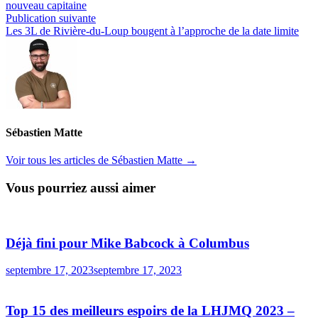
de
nouveau capitaine
l’article
Publication
Publication suivante
suivante :
Les 3L de Rivière-du-Loup bougent à l’approche de la date limite
Sébastien Matte
Voir tous les articles de Sébastien Matte →
Vous pourriez aussi aimer
Déjà fini pour Mike Babcock à Columbus
septembre 17, 2023
septembre 17, 2023
Top 15 des meilleurs espoirs de la LHJMQ 2023 –