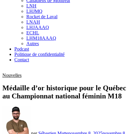
Canadiens de Montréal
sub
LNH
menu
LHJMQ
Rocket de Laval
LNAH
LHJAAAQ
ECHL
LHM18AAAQ
Autres
Podcast
Politique de confidentialité
Contact
Nouvelles
Médaille d’or historique pour le Québec
au Championnat national féminin M18
par
Sébastien Matte
novembre 8, 2025
novembre 8,