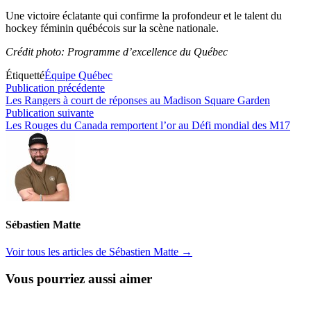
Une victoire éclatante qui confirme la profondeur et le talent du
hockey féminin québécois sur la scène nationale.
Crédit photo: Programme d’excellence du Québec
Étiquetté
Équipe Québec
Navigation
Publication
Publication précédente
précédente :
Les Rangers à court de réponses au Madison Square Garden
de
Publication
Publication suivante
l’article
suivante :
Les Rouges du Canada remportent l’or au Défi mondial des M17
Sébastien Matte
Voir tous les articles de Sébastien Matte →
Vous pourriez aussi aimer