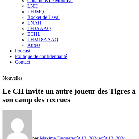
Canadiens de Montréal
sub
LNH
menu
LHJMQ
Rocket de Laval
LNAH
LHJAAAQ
ECHL
LHM18AAAQ
Autres
Podcast
Politique de confidentialité
Contact
Nouvelles
Le CH invite un autre joueur des Tigres à
son camp des recrues
par
Maxime Duquet
août 12, 2024
août 12, 2024