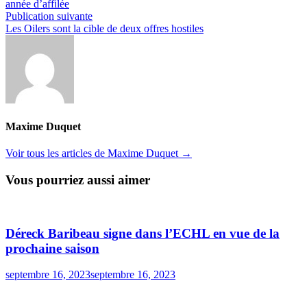
année d’affilée
l’article
Publication
Publication suivante
suivante :
Les Oilers sont la cible de deux offres hostiles
Maxime Duquet
Voir tous les articles de Maxime Duquet →
Vous pourriez aussi aimer
Déreck Baribeau signe dans l’ECHL en vue de la
prochaine saison
septembre 16, 2023
septembre 16, 2023