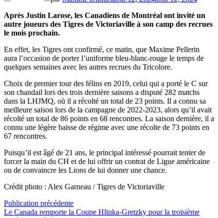
Après Justin Larose, les Canadiens de Montréal ont invité un
autre joueurs des Tigres de Victoriaville à son camp des recrues
le mois prochain.
En effet, les Tigres ont confirmé, ce matin, que Maxime Pellerin
aura l’occasion de porter l’uniforme bleu-blanc-rouge le temps de
quelques semaines avec les autres recrues du Tricolore.
Choix de premier tour des félins en 2019, celui qui a porté le C sur
son chandail lors des trois dernière saisons a disputé 282 matchs
dans la LHJMQ, où il a récolté un total de 23 points. Il a connu sa
meilleure saison lors de la campagne de 2022-2023, alors qu’il avait
récolté un total de 86 points en 68 rencontres. La saison dernière, il a
connu une légère baisse de régime avec une récolte de 73 points en
67 rencontres.
Puisqu’il est âgé de 21 ans, le principal intéressé pourrait tenter de
forcer la main du CH et de lui offrir un contrat de Ligue américaine
ou de convaincre les Lions de lui donner une chance.
Crédit photo : Alex Garneau / Tigres de Victoriaville
Navigation
Publication
Publication précédente
précédente :
Le Canada remporte la Coupe Hlinka-Gretzky pour la troisième
de