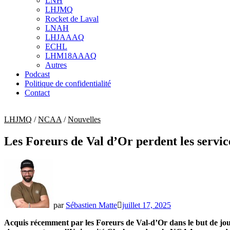
LNH
menu
LHJMQ
Rocket de Laval
LNAH
LHJAAAQ
ECHL
LHM18AAAQ
Autres
Podcast
Politique de confidentialité
Contact
LHJMQ
/
NCAA
/
Nouvelles
Les Foreurs de Val d’Or perdent les servic
par
Sébastien Matte
juillet 17, 2025
Acquis récemment par les Foreurs de Val-d’Or dans le but de joue