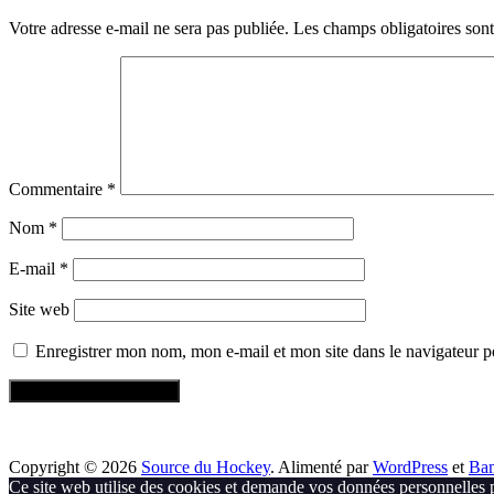
Votre adresse e-mail ne sera pas publiée.
Les champs obligatoires son
Commentaire
*
Nom
*
E-mail
*
Site web
Enregistrer mon nom, mon e-mail et mon site dans le navigateur
Copyright © 2026
Source du Hockey
. Alimenté par
WordPress
et
Ba
Ce site web utilise des cookies et demande vos données personnelles 