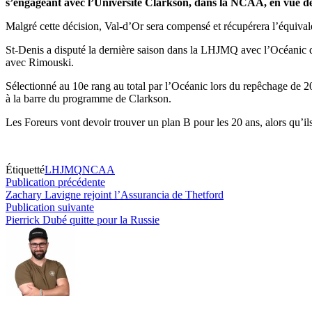
s’engageant avec l’Université Clarkson, dans la NCAA, en vue de
Malgré cette décision, Val-d’Or sera compensé et récupérera l’équiva
St-Denis a disputé la dernière saison dans la LHJMQ avec l’Océanic de 
avec Rimouski.
Sélectionné au 10e rang au total par l’Océanic lors du repêchage de 
à la barre du programme de Clarkson.
Les Foreurs vont devoir trouver un plan B pour les 20 ans, alors qu’
Étiquetté
LHJMQ
NCAA
Navigation
Publication
Publication précédente
précédente :
Zachary Lavigne rejoint l’Assurancia de Thetford
de
Publication
Publication suivante
l’article
suivante :
Pierrick Dubé quitte pour la Russie