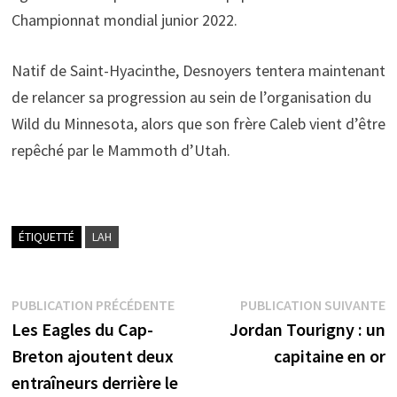
Championnat mondial junior 2022.
Natif de Saint-Hyacinthe, Desnoyers tentera maintenant
de relancer sa progression au sein de l’organisation du
Wild du Minnesota, alors que son frère Caleb vient d’être
repêché par le Mammoth d’Utah.
ÉTIQUETTÉ
LAH
Navigation
Publication
P
PUBLICATION PRÉCÉDENTE
PUBLICATION SUIVANTE
précédente :
s
Les Eagles du Cap-
Jordan Tourigny : un
de
Breton ajoutent deux
capitaine en or
l’article
entraîneurs derrière le