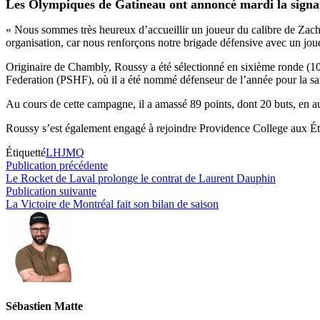
Les Olympiques de Gatineau ont annoncé mardi la signa
« Nous sommes très heureux d’accueillir un joueur du calibre de Zacha
organisation, car nous renforçons notre brigade défensive avec un jou
Originaire de Chambly, Roussy a été sélectionné en sixième ronde (10
Federation (PSHF), où il a été nommé défenseur de l’année pour la s
Au cours de cette campagne, il a amassé 89 points, dont 20 buts, en 
Roussy s’est également engagé à rejoindre Providence College aux Ét
Étiquetté
LHJMQ
Navigation
Publication
Publication précédente
précédente :
Le Rocket de Laval prolonge le contrat de Laurent Dauphin
de
Publication
Publication suivante
l’article
suivante :
La Victoire de Montréal fait son bilan de saison
Sébastien Matte