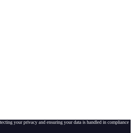
tecting your privacy and ensuring your data is handled in compliance