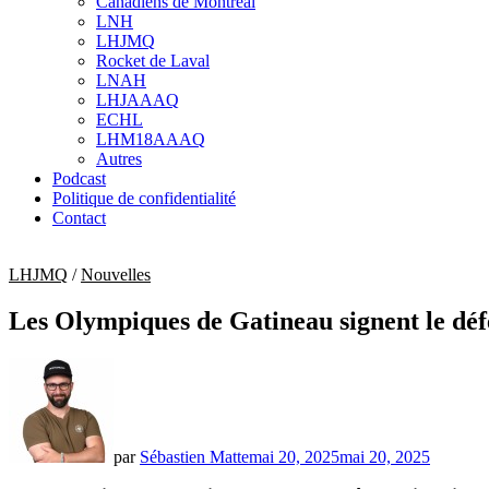
Canadiens de Montréal
sub
LNH
menu
LHJMQ
Rocket de Laval
LNAH
LHJAAAQ
ECHL
LHM18AAAQ
Autres
Podcast
Politique de confidentialité
Contact
LHJMQ
/
Nouvelles
Les Olympiques de Gatineau signent le dé
par
Sébastien Matte
mai 20, 2025
mai 20, 2025