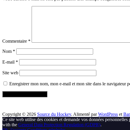
Commentaire
*
Nom
*
E-mail
*
Site web
Enregistrer mon nom, mon e-mail et mon site dans le navigateur
Copyright © 2026
Source du Hockey
. Alimenté par
WordPress
et
Ba
Ce site web utilise des cookies et demande vos données personnelles 
with the
General Data Protection Regulation (GDPR)
.
Ok, j'accepte
Conditions générales