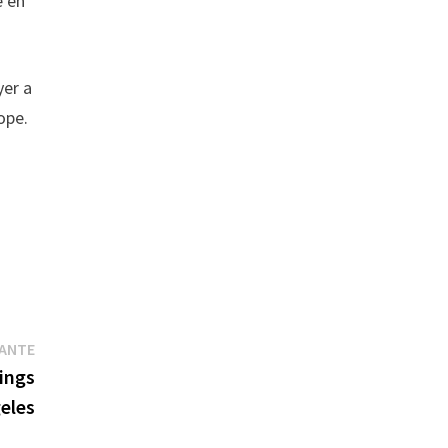
e en
yer a
ope.
Publication
VANTE
suivante :
ings
eles