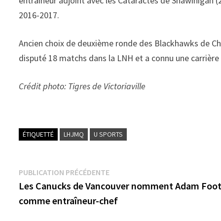
entraîneur adjoint avec les Cataractes de Shawinigan (
2016-2017.
Ancien choix de deuxième ronde des Blackhawks de Chi
disputé 18 matchs dans la LNH et a connu une carrière
Crédit photo: Tigres de Victoriaville
ÉTIQUETTÉ
LHJMQ
U SPORTS
Navigation
Publication
PUBLICATION PRÉCÉDENTE
précédente :
Les Canucks de Vancouver nomment Adam Foo
de
comme entraîneur-chef
l’article