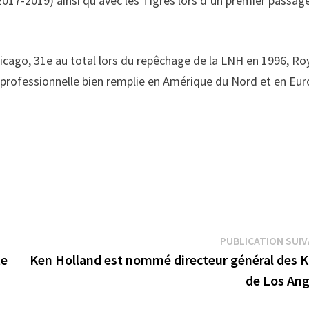
2017-2019) ainsi qu’avec les Tigres lors d’un premier passag
cago, 31e au total lors du repêchage de la LNH en 1996, Ro
 professionnelle bien remplie en Amérique du Nord et en Eur
PUBLICATION SUI
te
Ken Holland est nommé directeur général des K
de Los Ang