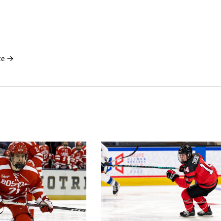
tte →