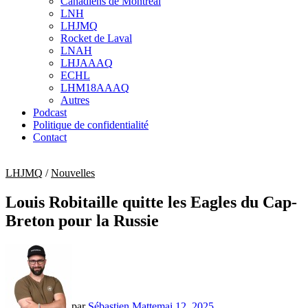
Canadiens de Montréal
sub
LNH
menu
LHJMQ
Rocket de Laval
LNAH
LHJAAAQ
ECHL
LHM18AAAQ
Autres
Podcast
Politique de confidentialité
Contact
LHJMQ
/
Nouvelles
Louis Robitaille quitte les Eagles du Cap-
Breton pour la Russie
par
Sébastien Matte
mai 12, 2025