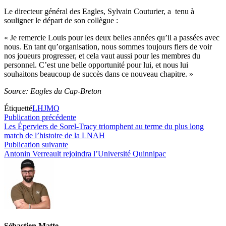
Le directeur général des Eagles, Sylvain Couturier, a tenu à
souligner le départ de son collègue :
« Je remercie Louis pour les deux belles années qu’il a passées avec
nous. En tant qu’organisation, nous sommes toujours fiers de voir
nos joueurs progresser, et cela vaut aussi pour les membres du
personnel. C’est une belle opportunité pour lui, et nous lui
souhaitons beaucoup de succès dans ce nouveau chapitre. »
Source: Eagles du Cap-Breton
Étiquetté
LHJMQ
Navigation
Publication
Publication précédente
précédente :
Les Éperviers de Sorel-Tracy triomphent au terme du plus long
de
match de l’histoire de la LNAH
l’article
Publication
Publication suivante
suivante :
Antonin Verreault rejoindra l’Université Quinnipac
Sébastien Matte