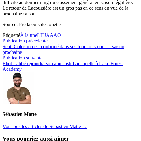
difficile au dernier rang du classement général en saison régulière.
Le retour de Lacoursière est un gros pas en ce sens en vue de la
prochaine saison.
Source: Prédateurs de Joliette
Étiquetté
À la une
LHJAAAQ
Navigation
Publication
Publication précédente
précédente :
Scott Colosimo est confirmé dans ses fonctions pour la saison
de
prochaine
l’article
Publication
Publication suivante
suivante :
Eliot Labbé rejoindra son ami Josh Lachapelle à Lake Forest
Academy
Sébastien Matte
Voir tous les articles de Sébastien Matte →
Vous pourriez aussi aimer