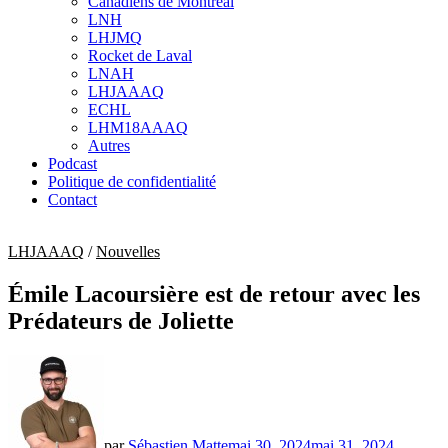
Canadiens de Montréal
sub
LNH
menu
LHJMQ
Rocket de Laval
LNAH
LHJAAAQ
ECHL
LHM18AAAQ
Autres
Podcast
Politique de confidentialité
Contact
LHJAAAQ
/
Nouvelles
Émile Lacoursière est de retour avec les
Prédateurs de Joliette
par
Sébastien Matte
mai 30, 2024
mai 31, 2024