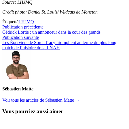
Source: LHJMQ
Crédit photo: Daniel St. Louis/ Wildcats de Moncton
Étiquetté
LHJMQ
Navigation
Publication
Publication précédente
précédente :
Cédrick Lortie : un annonceur dans la cour des grands
de
Publication
Publication suivante
l’article
suivante :
Les Éperviers de Sorel-Tracy triomphent au terme du plus long
match de l’histoire de la LNAH
Sébastien Matte
Voir tous les articles de Sébastien Matte →
Vous pourriez aussi aimer