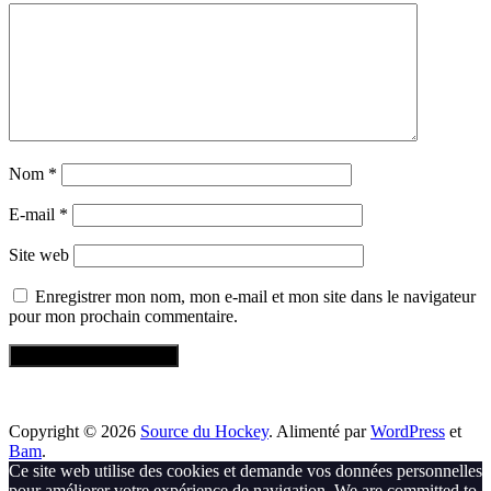
Nom
*
E-mail
*
Site web
Enregistrer mon nom, mon e-mail et mon site dans le navigateur
pour mon prochain commentaire.
Copyright © 2026
Source du Hockey
. Alimenté par
WordPress
et
Bam
.
Ce site web utilise des cookies et demande vos données personnelles
pour améliorer votre expérience de navigation. We are committed to