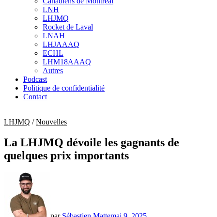
Canadiens de Montréal
sub
LNH
menu
LHJMQ
Rocket de Laval
LNAH
LHJAAAQ
ECHL
LHM18AAAQ
Autres
Podcast
Politique de confidentialité
Contact
LHJMQ
/
Nouvelles
La LHJMQ dévoile les gagnants de
quelques prix importants
par
Sébastien Matte
mai 9, 2025