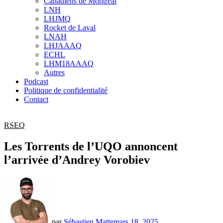
Canadiens de Montréal
sub
LNH
menu
LHJMQ
Rocket de Laval
LNAH
LHJAAAQ
ECHL
LHM18AAAQ
Autres
Podcast
Politique de confidentialité
Contact
RSEQ
Les Torrents de l’UQO annoncent
l’arrivée d’Andrey Vorobiev
par
Sébastien Matte
mars 18, 2025