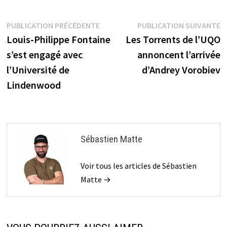
Navigation
Publication
P
PUBLICATION PRÉCÉDENTE
PUBLICATION SUIVANTE
précédente :
s
Louis-Philippe Fontaine
Les Torrents de l’UQO
de
s’est engagé avec
annoncent l’arrivée
l’article
l’Université de
d’Andrey Vorobiev
Lindenwood
Sébastien Matte
Voir tous les articles de Sébastien
Matte →