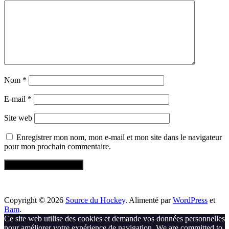
Nom
*
E-mail
*
Site web
Enregistrer mon nom, mon e-mail et mon site dans le navigateur
pour mon prochain commentaire.
Copyright © 2026
Source du Hockey
. Alimenté par
WordPress
et
Bam
.
Ce site web utilise des cookies et demande vos données personnelles
pour améliorer votre expérience de navigation. We are committed to