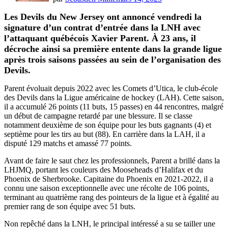
Les Devils du New Jersey ont annoncé vendredi la
signature d’un contrat d’entrée dans la LNH avec
l’attaquant québécois Xavier Parent. À 23 ans, il
décroche ainsi sa première entente dans la grande ligue
après trois saisons passées au sein de l’organisation des
Devils.
Parent évoluait depuis 2022 avec les Comets d’Utica, le club-école
des Devils dans la Ligue américaine de hockey (LAH). Cette saison,
il a accumulé 26 points (11 buts, 15 passes) en 44 rencontres, malgré
un début de campagne retardé par une blessure. Il se classe
notamment deuxième de son équipe pour les buts gagnants (4) et
septième pour les tirs au but (88). En carrière dans la LAH, il a
disputé 129 matchs et amassé 77 points.
Avant de faire le saut chez les professionnels, Parent a brillé dans la
LHJMQ, portant les couleurs des Mooseheads d’Halifax et du
Phoenix de Sherbrooke. Capitaine du Phoenix en 2021-2022, il a
connu une saison exceptionnelle avec une récolte de 106 points,
terminant au quatrième rang des pointeurs de la ligue et à égalité au
premier rang de son équipe avec 51 buts.
Non repêché dans la LNH, le principal intéressé a su se tailler une