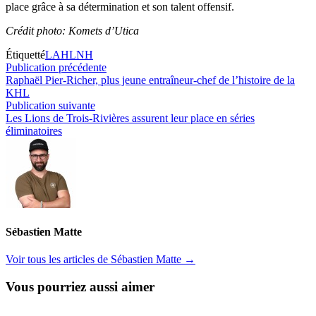
place grâce à sa détermination et son talent offensif.
Crédit photo: Komets d’Utica
Étiquetté
LAH
LNH
Navigation
Publication
Publication précédente
précédente :
Raphaël Pier-Richer, plus jeune entraîneur-chef de l’histoire de la
de
KHL
l’article
Publication
Publication suivante
suivante :
Les Lions de Trois-Rivières assurent leur place en séries
éliminatoires
Sébastien Matte
Voir tous les articles de Sébastien Matte →
Vous pourriez aussi aimer