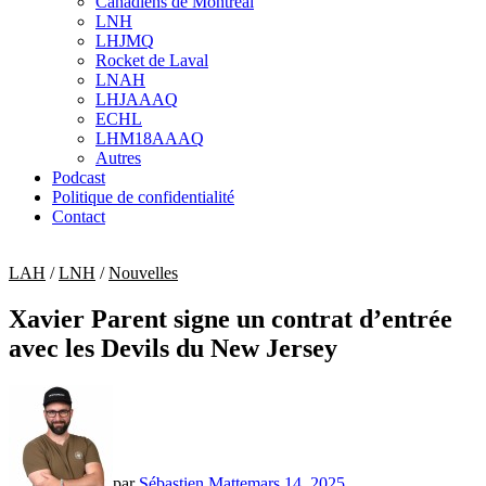
Canadiens de Montréal
sub
LNH
menu
LHJMQ
Rocket de Laval
LNAH
LHJAAAQ
ECHL
LHM18AAAQ
Autres
Podcast
Politique de confidentialité
Contact
LAH
/
LNH
/
Nouvelles
Xavier Parent signe un contrat d’entrée
avec les Devils du New Jersey
par
Sébastien Matte
mars 14, 2025