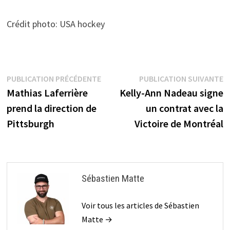
Crédit photo: USA hockey
Navigation
Publication
P
PUBLICATION PRÉCÉDENTE
PUBLICATION SUIVANTE
précédente :
s
Mathias Laferrière
Kelly-Ann Nadeau signe
de
prend la direction de
un contrat avec la
l’article
Pittsburgh
Victoire de Montréal
Sébastien Matte
Voir tous les articles de Sébastien
Matte →