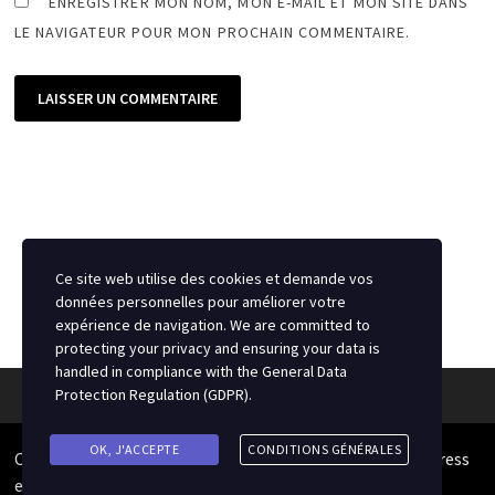
ENREGISTRER MON NOM, MON E-MAIL ET MON SITE DANS
LE NAVIGATEUR POUR MON PROCHAIN COMMENTAIRE.
Ce site web utilise des cookies et demande vos
données personnelles pour améliorer votre
expérience de navigation. We are committed to
protecting your privacy and ensuring your data is
handled in compliance with the
General Data
Protection Regulation (GDPR)
.
OK, J'ACCEPTE
CONDITIONS GÉNÉRALES
Copyright © 2026
Source du Hockey
. Alimenté par
WordPress
et
Bam
.