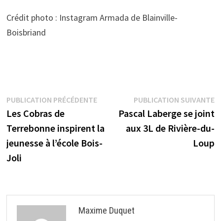
Crédit photo : Instagram Armada de Blainville-
Boisbriand
Navigation
Publication
P
PUBLICATION PRÉCÉDENTE
PUBLICATION SUIVANTE
précédente :
s
Les Cobras de
Pascal Laberge se joint
de
Terrebonne inspirent la
aux 3L de Rivière-du-
l’article
jeunesse à l’école Bois-
Loup
Joli
Maxime Duquet