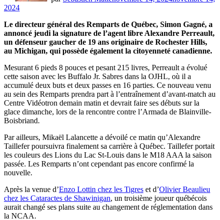
2024
Le directeur général des Remparts de Québec, Simon Gagné, a
annoncé jeudi la signature de l’agent libre Alexandre Perreault,
un défenseur gaucher de 19 ans originaire de Rochester Hills,
au Michigan, qui possède également la citoyenneté canadienne.
Mesurant 6 pieds 8 pouces et pesant 215 livres, Perreault a évolué
cette saison avec les Buffalo Jr. Sabres dans la OJHL, où il a
accumulé deux buts et deux passes en 16 parties. Ce nouveau venu
au sein des Remparts prendra part à l’entraînement d’avant-match au
Centre Vidéotron demain matin et devrait faire ses débuts sur la
glace dimanche, lors de la rencontre contre l’Armada de Blainville-
Boisbriand.
Par ailleurs, Mikaël Lalancette a dévoilé ce matin qu’Alexandre
Taillefer poursuivra finalement sa carrière à Québec. Taillefer portait
les couleurs des Lions du Lac St-Louis dans le M18 AAA la saison
passée. Les Remparts n’ont cependant pas encore confirmé la
nouvelle.
Après la venue d’
Enzo Lottin chez les Tigres
et d’
Olivier Beaulieu
chez les Cataractes de Shawinigan
, un troisième joueur québécois
aurait changé ses plans suite au changement de réglementation dans
la NCAA.