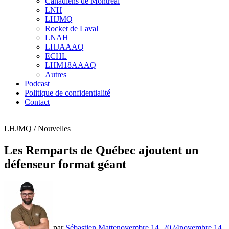
Canadiens de Montréal
sub
LNH
menu
LHJMQ
Rocket de Laval
LNAH
LHJAAAQ
ECHL
LHM18AAAQ
Autres
Podcast
Politique de confidentialité
Contact
LHJMQ
/
Nouvelles
Les Remparts de Québec ajoutent un
défenseur format géant
par
Sébastien Matte
novembre 14, 2024
novembre 14,