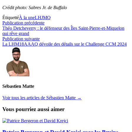
Crédit photo: Sabres Jr. de Buffalo
Étiquetté
À la une
LHJMQ
Navigation
Publication
Publication précédente
précédente :
Théo Detcheverry : le défenseur des Îles Saint-Pierre-et-Miquelon
de
qui rêve grand
l’article
Publication
Publication suivante
suivante :
La LHM18AAAQ dévoile des détails sur le Challenge CCM 2024
Sébastien Matte
Voir tous les articles de Sébastien Matte →
Vous pourriez aussi aimer