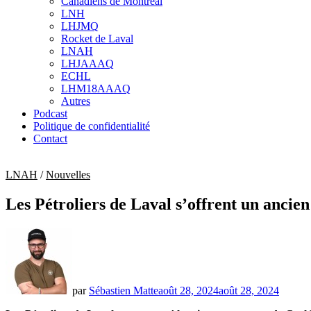
Canadiens de Montréal
sub
LNH
menu
LHJMQ
Rocket de Laval
LNAH
LHJAAAQ
ECHL
LHM18AAAQ
Autres
Podcast
Politique de confidentialité
Contact
LNAH
/
Nouvelles
Les Pétroliers de Laval s’offrent un ancie
par
Sébastien Matte
août 28, 2024
août 28, 2024