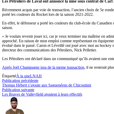
Les Pétroliers de Laval ont annoncé la mise sous contrat de Carl 
Récemment acquis par voie de transaction, l’ancien choix de 5e rond
porté les couleurs du Rocket lors de la saison 2021-2022.
En effet, le défenseur a porté les couleurs du club-école du Canadien 
saison.
« Je voulais revenir jouer ici, car je veux terminer ma maîtrise en adm
approché. En raison de mon emploi comme représentant en équipement m
évolué dans le passé. Caron et Léveillé ont joué avec moi au hockey m
directeur des communications des Pétroliers, Nick Pelletier.
Les Pétroliers ont déclaré dans un communiqué qu’ils avaient une enten
Après Joël Champagne issu de la meme transaction
, il ne resterait p
Étiquetté
À la une
LNAH
Navigation
Publication
Publication précédente
précédente :
Thomas Hébert s’ajoute aux Saguenéens de Chicoutimi
de
Publication
Publication suivante
l’article
suivante :
Les Braves de Valleyfield ajoutent à leurs effectifs