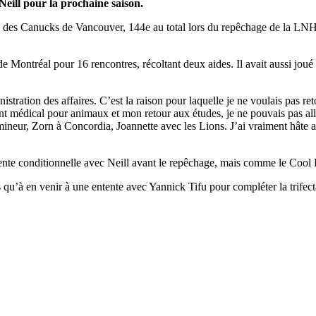
Neill pour la prochaine saison.
e des Canucks de Vancouver, 144e au total lors du repêchage de la LNH
de Montréal pour 16 rencontres, récoltant deux aides. Il avait aussi jou
inistration des affaires. C’est la raison pour laquelle je ne voulais pas
édical pour animaux et mon retour aux études, je ne pouvais pas aller 
ineur, Zorn à Concordia, Joannette avec les Lions. J’ai vraiment hâte a
te conditionnelle avec Neill avant le repêchage, mais comme le Cool FM p
lus qu’à en venir à une entente avec Yannick Tifu pour compléter la trifect