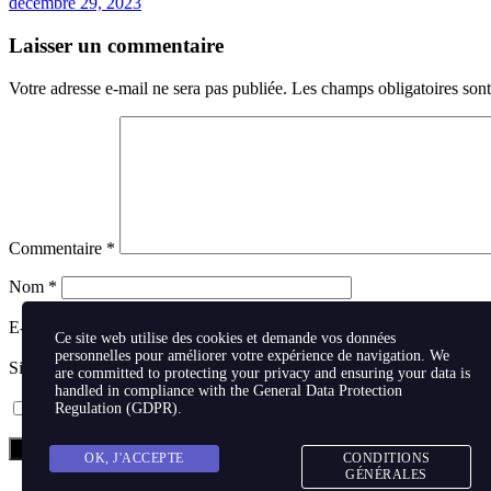
décembre 29, 2023
Laisser un commentaire
Votre adresse e-mail ne sera pas publiée.
Les champs obligatoires son
Commentaire
*
Nom
*
E-mail
*
Ce site web utilise des cookies et demande vos données
personnelles pour améliorer votre expérience de navigation. We
Site web
are committed to protecting your privacy and ensuring your data is
handled in compliance with the
General Data Protection
Enregistrer mon nom, mon e-mail et mon site dans le navigateur
Regulation (GDPR)
.
OK, J'ACCEPTE
CONDITIONS
GÉNÉRALES