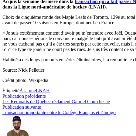
Acquis la semaine dernière dans la
transaction qui a fait passer
dans la Ligue nord-américaine de hockey (LNAH).
Choix de cinquième ronde des Maple Leafs de Toronto, 129e au tota
avant de passer 10 saisons en Europe, dont neuf en France.
« Je suis extrêmement content d’avoir pu m’entendre avec Joël. Quand n
pari, car nous espérions le convaincre malgré le fait qu’il avait arrêté 
ne vous cacherai pas qu’il a été très surpris par cette nouvelle, mais il
6’5’’ ce type de joueur ne court pas les rues. Je suis très content de s
Habitué à des longs parcours en séries éliminatoires, il a remporté 
Source: Nick Pelletier
Crédit photo: Wikipedia
Étiquetté
À la une
LNAH
Navigation
Publication
Publication précédente
précédente :
Les Remparts de Québec réclament Gabriel Courchesne
de
Publication
Publication suivante
l’article
suivante :
Transaction importante entre le Collège Français et l’Indigo