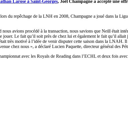
 Nathan Larose à Saint-Georges
, Joël Champagne a accepté une offre
l lors du repêchage de la LNH en 2008, Champagne a joué dans la Lig
ous avions procédé à la transaction, nous savions que Neill était intéres
de jouer. Le fait qu’il soit près de chez lui et également le fait qu’il al
 était très motivé à l’idée de venir disputer cette saison dans la LNAH. Il 
a venue chez nous », a déclaré Lucien Paquette, directeur général des Pét
le championnat avec les Royals de Reading dans l’ECHL et deux fois ave