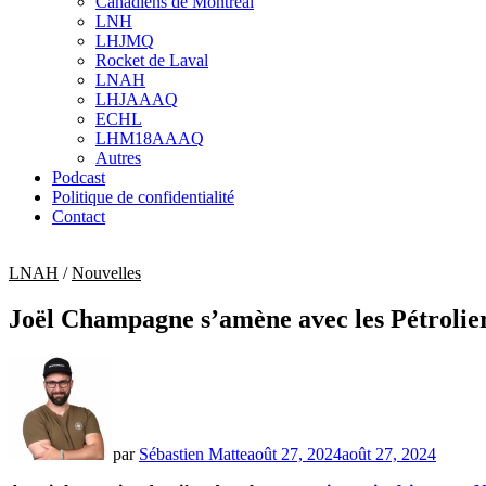
Canadiens de Montréal
sub
LNH
menu
LHJMQ
Rocket de Laval
LNAH
LHJAAAQ
ECHL
LHM18AAAQ
Autres
Podcast
Politique de confidentialité
Contact
LNAH
/
Nouvelles
Joël Champagne s’amène avec les Pétrolie
par
Sébastien Matte
août 27, 2024
août 27, 2024