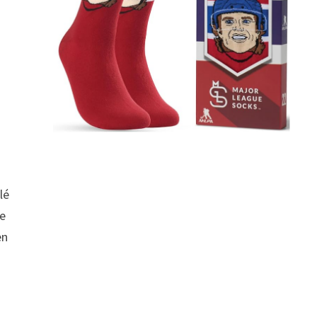
lé
le
en