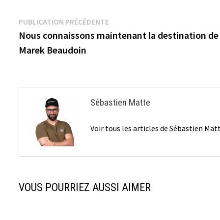
Navigation
Publication
PUBLICATION PRÉCÉDENTE
précédente :
Nous connaissons maintenant la destination de
de
Marek Beaudoin
l’article
Sébastien Matte
Voir tous les articles de Sébastien Ma
VOUS POURRIEZ AUSSI AIMER