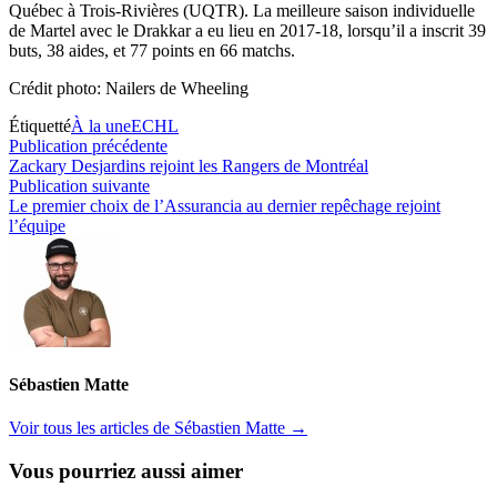
Québec à Trois-Rivières (UQTR). La meilleure saison individuelle
de Martel avec le Drakkar a eu lieu en 2017-18, lorsqu’il a inscrit 39
buts, 38 aides, et 77 points en 66 matchs.
Crédit photo: Nailers de Wheeling
Étiquetté
À la une
ECHL
Navigation
Publication
Publication précédente
précédente :
Zackary Desjardins rejoint les Rangers de Montréal
de
Publication
Publication suivante
l’article
suivante :
Le premier choix de l’Assurancia au dernier repêchage rejoint
l’équipe
Sébastien Matte
Voir tous les articles de Sébastien Matte →
Vous pourriez aussi aimer