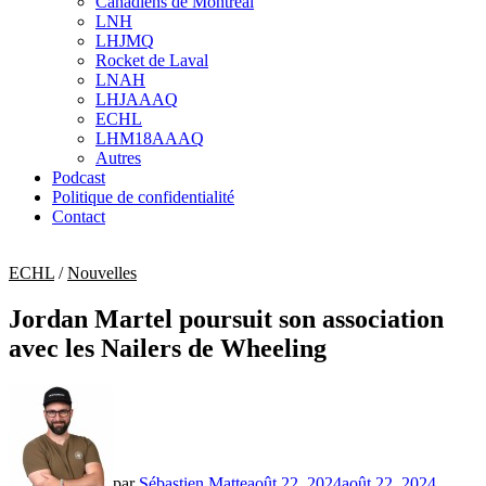
Canadiens de Montréal
sub
LNH
menu
LHJMQ
Rocket de Laval
LNAH
LHJAAAQ
ECHL
LHM18AAAQ
Autres
Podcast
Politique de confidentialité
Contact
ECHL
/
Nouvelles
Jordan Martel poursuit son association
avec les Nailers de Wheeling
par
Sébastien Matte
août 22, 2024
août 22, 2024