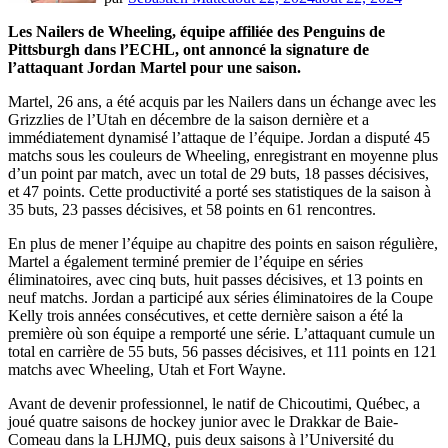
Les Nailers de Wheeling, équipe affiliée des Penguins de
Pittsburgh dans l’ECHL, ont annoncé la signature de
l’attaquant Jordan Martel pour une saison.
Martel, 26 ans, a été acquis par les Nailers dans un échange avec les
Grizzlies de l’Utah en décembre de la saison dernière et a
immédiatement dynamisé l’attaque de l’équipe. Jordan a disputé 45
matchs sous les couleurs de Wheeling, enregistrant en moyenne plus
d’un point par match, avec un total de 29 buts, 18 passes décisives,
et 47 points. Cette productivité a porté ses statistiques de la saison à
35 buts, 23 passes décisives, et 58 points en 61 rencontres.
En plus de mener l’équipe au chapitre des points en saison régulière,
Martel a également terminé premier de l’équipe en séries
éliminatoires, avec cinq buts, huit passes décisives, et 13 points en
neuf matchs. Jordan a participé aux séries éliminatoires de la Coupe
Kelly trois années consécutives, et cette dernière saison a été la
première où son équipe a remporté une série. L’attaquant cumule un
total en carrière de 55 buts, 56 passes décisives, et 111 points en 121
matchs avec Wheeling, Utah et Fort Wayne.
Avant de devenir professionnel, le natif de Chicoutimi, Québec, a
joué quatre saisons de hockey junior avec le Drakkar de Baie-
Comeau dans la LHJMQ, puis deux saisons à l’Université du