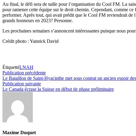
Au final, le défi sera de taille pour l’organisation du Cool FM. La sa
pour ramener cette équipe sur le droit chemin. Cependant, comme ce fut 
performer. Après tout, qui avait prédit que le Cool FM reviendrait de l
grands honneurs en 2023? Personne.
Les prochaines semaines s’annoncent intéressantes puisque nous pourro
Crédit photo : Yannick David
Étiquetté
LNAH
Navigation
Publication
Publication précédente
précédente :
Le Bataillon de Saint-Hyacinthe met sous contrat un ancien espoir de
de
Publication
Publication suivante
l’article
suivante :
Le Canada écrase la Suisse en début de phase préliminaire
Maxime Duquet