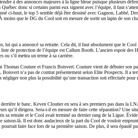
attendre à des annonces majeures à la ligne bleue puisque plusieurs déf
 au Québec donc si certains parmi eux signent avec l’équipe, il faut s’at
nné ci-haut, le top 5 semble déjà être dessiné avec Gagnon, Labbé, Dem
in. À moins que le DG du Cool soit en mesure de sortir un lapin de son 
n, lui qui a annoncé sa retraite. Cela dit, il faut absolument que le Co
a liste de protection de l’équipe est Callum Booth. L’ancien espoir des
s ou s’il mettra un terme à sa carrière.
ent Thomas Couture et Francis Boisvert. Couture vient de débuter son par
 Boisvert n’a pas de contrat présentement selon Elite Prospects. Il a te
as négliger non plus la possibilité qu’une transaction soit effectuée pou
i derrière le banc. Keven Cloutier en sera à ses premiers pas dans la LNAH
joueurs qu’il dirigera. Sera-t-il en mesure de faire cette séparation? Une
ris sa retraite et le Cool avait terminé au dernier rang de la Ligue. Évi
te saison-là. Il est donc audacieux de la part du Cool de vouloir empru
’il pourrait faire face lors de sa première saison. De plus, il sera épaulé