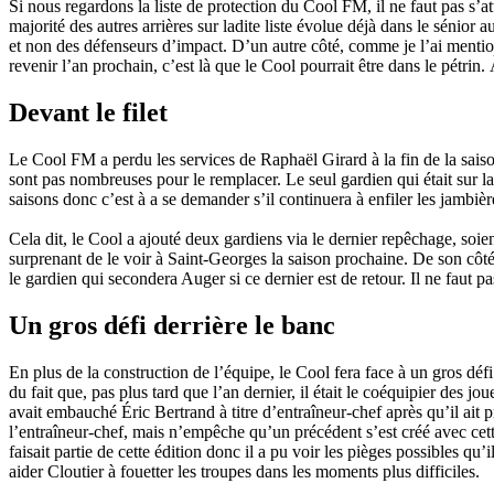
Si nous regardons la liste de protection du Cool FM, il ne faut pas s’
majorité des autres arrières sur ladite liste évolue déjà dans le sénior
et non des défenseurs d’impact. D’un autre côté, comme je l’ai mentio
revenir l’an prochain, c’est là que le Cool pourrait être dans le pétr
Devant le filet
Le Cool FM a perdu les services de Raphaël Girard à la fin de la saiso
sont pas nombreuses pour le remplacer. Le seul gardien qui était sur l
saisons donc c’est à a se demander s’il continuera à enfiler les jambière
Cela dit, le Cool a ajouté deux gardiens via le dernier repêchage, soi
surprenant de le voir à Saint-Georges la saison prochaine. De son côté,
le gardien qui secondera Auger si ce dernier est de retour. Il ne faut p
Un gros défi derrière le banc
En plus de la construction de l’équipe, le Cool fera face à un gros déf
du fait que, pas plus tard que l’an dernier, il était le coéquipier des 
avait embauché Éric Bertrand à titre d’entraîneur-chef après qu’il ait p
l’entraîneur-chef, mais n’empêche qu’un précédent s’est créé avec cet
faisait partie de cette édition donc il a pu voir les pièges possibles qu
aider Cloutier à fouetter les troupes dans les moments plus difficiles.