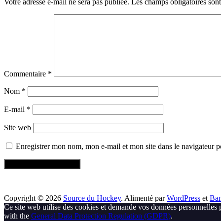
Votre adresse e-mail ne sera pas publiée.
Les champs obligatoires son
Commentaire
*
Nom
*
E-mail
*
Site web
Enregistrer mon nom, mon e-mail et mon site dans le navigateur
Copyright © 2026
Source du Hockey
. Alimenté par
WordPress
et
Ba
Ce site web utilise des cookies et demande vos données personnelles 
with the
General Data Protection Regulation (GDPR)
.