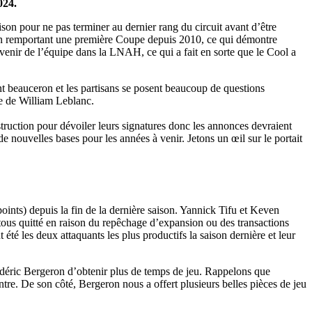
024.
ison pour ne pas terminer au dernier rang du circuit avant d’être
en remportant une première Coupe depuis 2010, ce qui démontre
avenir de l’équipe dans la LNAH, ce qui a fait en sorte que le Cool a
.
nt beauceron et les partisans se posent beaucoup de questions
le de William Leblanc.
struction pour dévoiler leurs signatures donc les annonces devraient
 nouvelles bases pour les années à venir. Jetons un œil sur le portait
points) depuis la fin de la dernière saison. Yannick Tifu et Keven
tous quitté en raison du repêchage d’expansion ou des transactions
été les deux attaquants les plus productifs la saison dernière et leur
édéric Bergeron d’obtenir plus de temps de jeu. Rappelons que
ntre. De son côté, Bergeron nous a offert plusieurs belles pièces de jeu