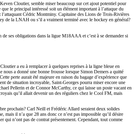
, Keven Cloutier, semble miser beaucoup sur cet ajout potentiel pour
e que le principal intéressé soit un élément important à l’attaque du
st l’attaquant Cédric Montminy. Capitaine des Lions de Trois-Rivières
ockey de la LNAH ou s’il a vraiment terminé avec le hockey en général?
ison de ses obligations dans la ligue M18AAA et c’est à se demander si
loutier a eu à remplacer à quelques reprises à la ligne bleue en
onne nous a donné une bonne frousse lorsque Simon Demers a quitté
 Cette perte aurait été majeure en raison du bagage d’expérience que
ment de situation incroyable, Saint-Georges pourra miser encore une
ael Pellerin et de Connor McCarthy, ce qui laisse un poste vacant en
 croyais qu’il allait devenir un des réguliers chez le Cool FM, mais
re prochain? Carl Neill et Frédéric Allard seraient deux solides
ne, mais il n’a que 28 ans donc ce n’est pas impossible qu’il désire
nier qui n’ont pas de contrat présentement. Cependant, tout comme