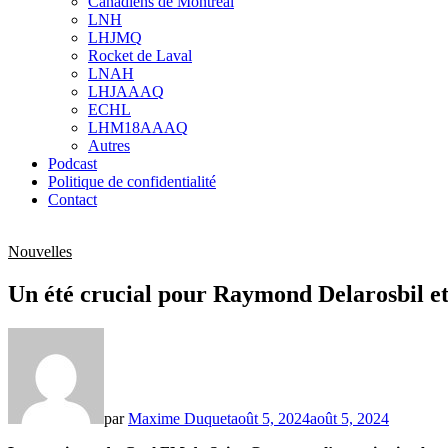
Canadiens de Montréal
sub
LNH
menu
LHJMQ
Rocket de Laval
LNAH
LHJAAAQ
ECHL
LHM18AAAQ
Autres
Podcast
Politique de confidentialité
Contact
Nouvelles
Un été crucial pour Raymond Delarosbil e
par
Maxime Duquet
août 5, 2024
août 5, 2024