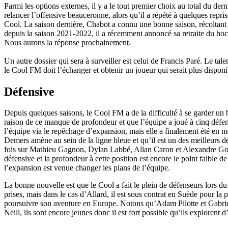
Parmi les options externes, il y a le tout premier choix au total du d
relancer l’offensive beauceronne, alors qu’il a répété à quelques repris
Cool. La saison dernière, Chabot a connu une bonne saison, récoltant 
depuis la saison 2021-2022, il a récemment annoncé sa retraite du hock
Nous aurons la réponse prochainement.
Un autre dossier qui sera à surveiller est celui de Francis Paré. Le ta
le Cool FM doit l’échanger et obtenir un joueur qui serait plus disponib
Défensive
Depuis quelques saisons, le Cool FM a de la difficulté à se garder un
raison de ce manque de profondeur et que l’équipe a joué à cinq défe
l’équipe via le repêchage d’expansion, mais elle a finalement été en m
Demers amène au sein de la ligne bleue et qu’il est un des meilleurs d
fois sur Mathieu Gagnon, Dylan Labbé, Allan Caron et Alexandre Goss
défensive et la profondeur à cette position est encore le point faible d
l’expansion est venue changer les plans de l’équipe.
La bonne nouvelle est que le Cool a fait le plein de défenseurs lors d
prises, mais dans le cas d’Allard, il est sous contrat en Suède pour la 
poursuivre son aventure en Europe. Notons qu’Adam Pilotte et Gabriel
Neill, ils sont encore jeunes donc il est fort possible qu’ils explorent