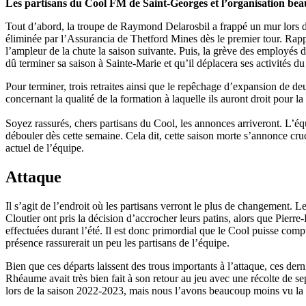
Les partisans du Cool FM de Saint-Georges et l’organisation bea
Tout d’abord, la troupe de Raymond Delarosbil a frappé un mur lors de l
éliminée par l’Assurancia de Thetford Mines dès le premier tour. R
l’ampleur de la chute la saison suivante. Puis, la grève des employés 
dû terminer sa saison à Sainte-Marie et qu’il déplacera ses activités 
Pour terminer, trois retraites ainsi que le repêchage d’expansion de d
concernant la qualité de la formation à laquelle ils auront droit pour 
Soyez rassurés, chers partisans du Cool, les annonces arriveront. L’éq
débouler dès cette semaine. Cela dit, cette saison morte s’annonce cru
actuel de l’équipe.
Attaque
Il s’agit de l’endroit où les partisans verront le plus de changement. 
Cloutier ont pris la décision d’accrocher leurs patins, alors que Pie
effectuées durant l’été. Il est donc primordial que le Cool puisse comp
présence rassurerait un peu les partisans de l’équipe.
Bien que ces départs laissent des trous importants à l’attaque, ces 
Rhéaume avait très bien fait à son retour au jeu avec une récolte de se
lors de la saison 2022-2023, mais nous l’avons beaucoup moins vu la s