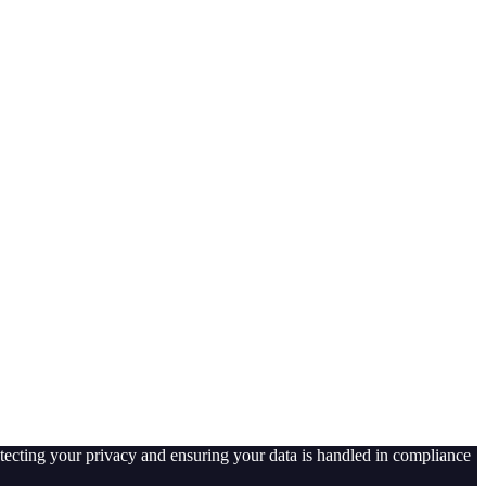
tecting your privacy and ensuring your data is handled in compliance