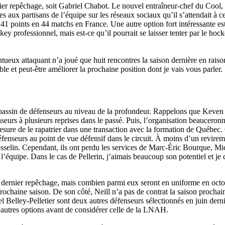
ernier repêchage, soit Gabriel Chabot. Le nouvel entraîneur-chef du Cool
es aux partisans de l’équipe sur les réseaux sociaux qu’il s’attendait à c
41 points en 44 matchs en France. Une autre option fort intéressante e
ey professionnel, mais est-ce qu’il pourrait se laisser tenter par le h
lentueux attaquant n’a joué que huit rencontres la saison dernière en ra
le et peut-être améliorer la prochaine position dont je vais vous parler.
 bassin de défenseurs au niveau de la profondeur. Rappelons que Keven C
nseurs à plusieurs reprises dans le passé. Puis, l’organisation beaucer
esure de le rapatrier dans une transaction avec la formation de Québec.
éfenseurs au point de vue défensif dans le circuit. À moins d’un revire
elin. Cependant, ils ont perdu les services de Marc-Éric Bourque, Mich
e l’équipe. Dans le cas de Pellerin, j’aimais beaucoup son potentiel et je
u dernier repêchage, mais combien parmi eux seront en uniforme en octob
prochaine saison. De son côté, Neill n’a pas de contrat la saison prochai
 Belley-Pelletier sont deux autres défenseurs sélectionnés en juin der
 d’autres options avant de considérer celle de la LNAH.