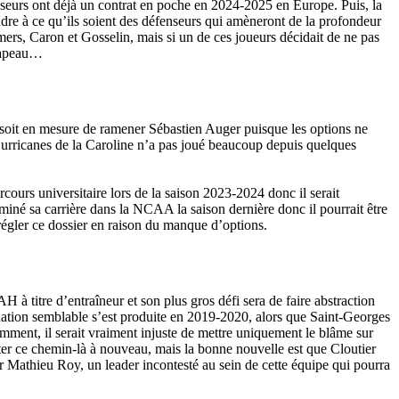
enseurs ont déjà un contrat en poche en 2024-2025 en Europe. Puis, la
tendre à ce qu’ils soient des défenseurs qui amèneront de la profondeur
ers, Caron et Gosselin, mais si un de ces joueurs décidait de ne pas
chapeau…
ol soit en mesure de ramener Sébastien Auger puisque les options ne
 Hurricanes de la Caroline n’a pas joué beaucoup depuis quelques
cours universitaire lors de la saison 2023-2024 donc il serait
rminé sa carrière dans la NCAA la saison dernière donc il pourrait être
r régler ce dossier en raison du manque d’options.
 à titre d’entraîneur et son plus gros défi sera de faire abstraction
 situation semblable s’est produite en 2019-2020, alors que Saint-Georges
demment, il serait vraiment injuste de mettre uniquement le blâme sur
nter ce chemin-là à nouveau, mais la bonne nouvelle est que Cloutier
 par Mathieu Roy, un leader incontesté au sein de cette équipe qui pourra