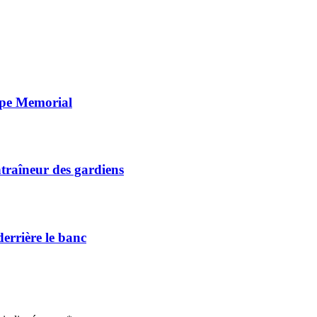
upe Memorial
ntraîneur des gardiens
errière le banc