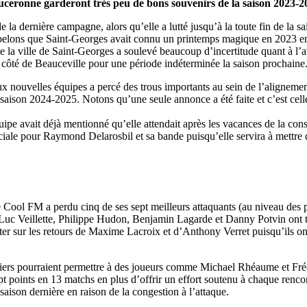
uceronne garderont très peu de bons souvenirs de la saison 2023-2
a dernière campagne, alors qu’elle a lutté jusqu’à la toute fin de la sa
appelons que Saint-Georges avait connu un printemps magique en 2023 
de la ville de Saint-Georges a soulevé beaucoup d’incertitude quant à l’
du côté de Beauceville pour une période indéterminée la saison prochaine
eux nouvelles équipes a percé des trous importants au sein de l’aligneme
la saison 2024-2025. Notons qu’une seule annonce a été faite et c’est cel
uipe avait déjà mentionné qu’elle attendait après les vacances de la con
ciale pour Raymond Delarosbil et sa bande puisqu’elle servira à mettre de
Le Cool FM a perdu cinq de ses sept meilleurs attaquants (au niveau des 
rre-Luc Veillette, Philippe Hudon, Benjamin Lagarde et Danny Potvin ont 
ter sur les retours de Maxime Lacroix et d’Anthony Verret puisqu’ils ont 
derniers pourraient permettre à des joueurs comme Michael Rhéaume et Fr
pt points en 13 matchs en plus d’offrir un effort soutenu à chaque renco
aison dernière en raison de la congestion à l’attaque.