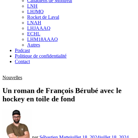
Canadiens de Montréal
sub
LNH
menu
LHJMQ
Rocket de Laval
LNAH
LHJAAAQ
ECHL
LHM18AAAQ
Autres
Podcast
Politique de confidentialité
Contact
Nouvelles
Un roman de François Bérubé avec le
hockey en toile de fond
par
Sébastien Matte
juillet 18, 2024
juillet 18, 2024