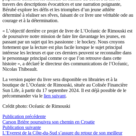
travers des descriptions évocatrices et une narration poignante,
Bérubé explore les défis et les triomphes d’un jeune athlète
déterminé à réaliser ses rêves, faisant de ce livre une véritable ode au
courage et à la détermination.
« L’objectif derrière ce projet de livre de L’Océanic de Rimouski est
de poursuivre notre mission de faire lire davantage les jeunes, en
passant par un sujet qui les passionne : le hockey. Nous croyons
fortement que la lecture est plus facile lorsque le sujet principal
intéresse les lecteurs et que ces derniers peuvent se reconnaître dans
le personnage principal comme ce que l’on retrouve dans cette
histoire », a déclaré le directeur des communications de l’Océanic,
Nicolas Thibeault.
La version papier du livre sera disponible en librairies et à la
boutique de L’Océanic de Rimouski, située au Colisée Financière
Sun Life, à partir du 17 septembre 2024. Il est déjà possible de le
précommander via le
lien suivant
.
Crédit photo: Océanic de Rimouski
Navigation
Publication
Publication précédente
précédente :
Carson Brière poursuivra son chemin en Croatie
de
Publication
Publication suivante
l’article
suivante :
L’Everest de la Côte-du-Sud s’assure du retour de son meilleur