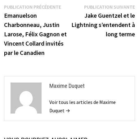
Navigation
Publication
P
PUBLICATION PRÉCÉDENTE
PUBLICATION SUIVANTE
précédente :
s
Emanuelson
Jake Guentzel et le
de
Charbonneau, Justin
Lightning s’entendent à
l’article
Larose, Félix Gagnon et
long terme
Vincent Collard invités
par le Canadien
Maxime Duquet
Voir tous les articles de Maxime
Duquet →