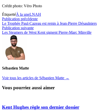
Crédit photo: Véro Photo
Étiquetté
À la une
LNAH
Navigation
Publication
Publication précédente
précédente :
Le Trophée Paul-Cazeau est remis à Jean-Pierre Désaulniers
de
Publication
Publication suivante
l’article
suivante :
Les Steamers de West Kent signent Pierre-Marc Minville
Sébastien Matte
Voir tous les articles de Sébastien Matte →
Vous pourriez aussi aimer
Kent Hughes règle son dernier dossier