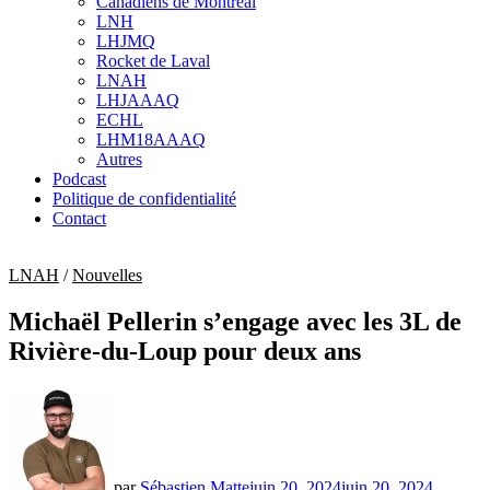
Canadiens de Montréal
sub
LNH
menu
LHJMQ
Rocket de Laval
LNAH
LHJAAAQ
ECHL
LHM18AAAQ
Autres
Podcast
Politique de confidentialité
Contact
LNAH
/
Nouvelles
Michaël Pellerin s’engage avec les 3L de
Rivière-du-Loup pour deux ans
par
Sébastien Matte
juin 20, 2024
juin 20, 2024