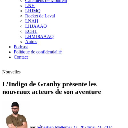
Canadiens de Montréal
sub
LNH
menu
LHJMQ
Rocket de Laval
LNAH
LHJAAAQ
ECHL
LHM18AAAQ
Autres
Podcast
Politique de confidentialité
Contact
Nouvelles
L’Indigo de Granby présente les
nouveaux acteurs de son aventure
par
Sébastien Matte
mai 23, 2024
mai 23, 2024