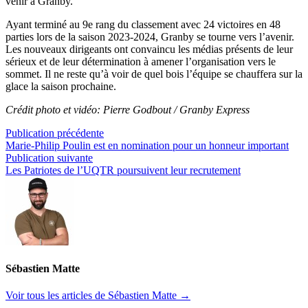
venir à Granby.
Ayant terminé au 9e rang du classement avec 24 victoires en 48
parties lors de la saison 2023-2024, Granby se tourne vers l’avenir.
Les nouveaux dirigeants ont convaincu les médias présents de leur
sérieux et de leur détermination à amener l’organisation vers le
sommet. Il ne reste qu’à voir de quel bois l’équipe se chauffera sur la
glace la saison prochaine.
Crédit photo et vidéo: Pierre Godbout / Granby Express
Navigation
Publication
Publication précédente
précédente :
Marie-Philip Poulin est en nomination pour un honneur important
de
Publication
Publication suivante
l’article
suivante :
Les Patriotes de l’UQTR poursuivent leur recrutement
Sébastien Matte
Voir tous les articles de Sébastien Matte →