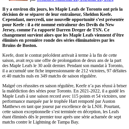
Il y a environ dix jours, les Maple Leafs de Toronto ont pris la
décision de se séparer de leur entraîneur, Sheldon Keefe.
Cependant, mercredi, une nouvelle opportunité s’est présentée
pour Keefe : il a été nommé entraîneur des Devils du New
Jersey, comme l’a rapporté Darren Dreger de TSN. Ce
changement survient alors que les Maple Leafs viennent d’être
éliminés en première ronde des séries éliminatoires par les
Bruins de Boston.
Keefe, dont le contrat précédent arrivait à terme à la fin de cette
saison, avait reçu une offre de prolongation de deux ans de la part
des Maple Leafs le 30 août dernier. Pendant son mandat à Toronto,
il a accumulé une fiche impressionnante de 212 victoires, 97 défaites
et 40 matchs nuls en 349 matchs de saison régulière.
Malgré ces réussites en saison régulière, Keefe n’a pas réussi à briser
la malédiction des séries pour Toronto. En 2021-2022, il a guidé les
Maple Leafs à une saison record avec 115 points et 54 victoires, une
performance marquée par le trophée Hart remporté par Auston
Matthews en tant que joueur par excellence de la LNH. Pourtant,
cette saison exceptionnelle s’est terminée en déception, les Leafs
étant éliminés dès le premier tour après une série acharnée de sept
matchs contre le Lightning de Tampa Bay.