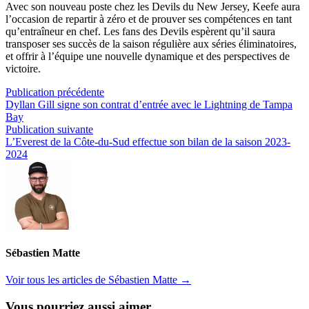
Avec son nouveau poste chez les Devils du New Jersey, Keefe aura
l’occasion de repartir à zéro et de prouver ses compétences en tant
qu’entraîneur en chef. Les fans des Devils espèrent qu’il saura
transposer ses succès de la saison régulière aux séries éliminatoires,
et offrir à l’équipe une nouvelle dynamique et des perspectives de
victoire.
Navigation
Publication
Publication précédente
précédente :
Dyllan Gill signe son contrat d’entrée avec le Lightning de Tampa
de
Bay
l’article
Publication
Publication suivante
suivante :
L’Everest de la Côte-du-Sud effectue son bilan de la saison 2023-
2024
Sébastien Matte
Voir tous les articles de Sébastien Matte →
Vous pourriez aussi aimer