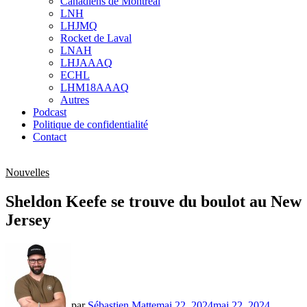
Canadiens de Montréal
sub
LNH
menu
LHJMQ
Rocket de Laval
LNAH
LHJAAAQ
ECHL
LHM18AAAQ
Autres
Podcast
Politique de confidentialité
Contact
Nouvelles
Sheldon Keefe se trouve du boulot au New
Jersey
par
Sébastien Matte
mai 22, 2024
mai 22, 2024