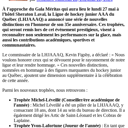
À l’approche du Gala Méritas qui aura lieu le lundi 27 mai à
l’hôtel Sheraton Laval, la Ligue de hockey junior AAA du
Québec (LHJAAAQ) a annoncé une série de nouvelles
distinctions en l’honneur de son 35e anniversaire. Ces trophées,
qui seront remis lors de cet événement prestigieux, visent à
reconnaître non seulement les performances sur la glace, mais
aussi les contributions académiques, sportives et
communautaires.
Le commissaire de la LHJAAAQ, Kevin Figsby, a déclaré : « Nous
voulons honorer ceux qui se dévouent pour le rayonnement de notre
ligue et leur rendre hommage. » Ces nouvelles distinctions,
nommées en hommage à des figures marquantes du hockey junior
au Québec, ajoutent une dimension supplémentaire à la célébration
de cette année.
Parmi les nouveaux trophées, nous retrouvons :
Trophée Michel-Léveillé (Conseiller/ère académique de
l’année)
: Michel Léveillé a été un pilier de la LHJAAAQ, y
consacrant 18 ans, dont 14 au sein du bureau de direction. Il a
également dirigé les Artic de Saint-Léonard et les Cobras de
Laplaine.
Trophée Yvon-Lafortune (Joueur de l’année)
: En tant que