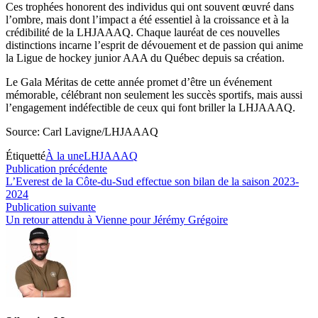
Ces trophées honorent des individus qui ont souvent œuvré dans
l’ombre, mais dont l’impact a été essentiel à la croissance et à la
crédibilité de la LHJAAAQ. Chaque lauréat de ces nouvelles
distinctions incarne l’esprit de dévouement et de passion qui anime
la Ligue de hockey junior AAA du Québec depuis sa création.
Le Gala Méritas de cette année promet d’être un événement
mémorable, célébrant non seulement les succès sportifs, mais aussi
l’engagement indéfectible de ceux qui font briller la LHJAAAQ.
Source: Carl Lavigne/LHJAAAQ
Étiquetté
À la une
LHJAAAQ
Navigation
Publication
Publication précédente
précédente :
L’Everest de la Côte-du-Sud effectue son bilan de la saison 2023-
de
2024
l’article
Publication
Publication suivante
suivante :
Un retour attendu à Vienne pour Jérémy Grégoire