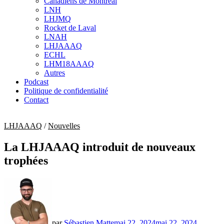
Canadiens de Montréal
sub
LNH
menu
LHJMQ
Rocket de Laval
LNAH
LHJAAAQ
ECHL
LHM18AAAQ
Autres
Podcast
Politique de confidentialité
Contact
LHJAAAQ
/
Nouvelles
La LHJAAAQ introduit de nouveaux
trophées
par
Sébastien Matte
mai 22, 2024
mai 22, 2024