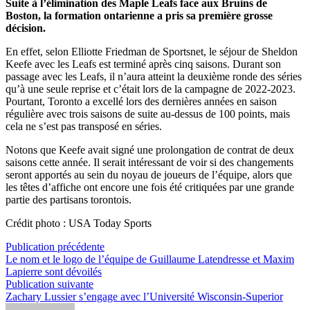
Suite à l’élimination des Maple Leafs face aux Bruins de
Boston, la formation ontarienne a pris sa première grosse
décision.
En effet, selon Elliotte Friedman de Sportsnet, le séjour de Sheldon
Keefe avec les Leafs est terminé après cinq saisons. Durant son
passage avec les Leafs, il n’aura atteint la deuxième ronde des séries
qu’à une seule reprise et c’était lors de la campagne de 2022-2023.
Pourtant, Toronto a excellé lors des dernières années en saison
régulière avec trois saisons de suite au-dessus de 100 points, mais
cela ne s’est pas transposé en séries.
Notons que Keefe avait signé une prolongation de contrat de deux
saisons cette année. Il serait intéressant de voir si des changements
seront apportés au sein du noyau de joueurs de l’équipe, alors que
les têtes d’affiche ont encore une fois été critiquées par une grande
partie des partisans torontois.
Crédit photo : USA Today Sports
Navigation
Publication
Publication précédente
précédente :
Le nom et le logo de l’équipe de Guillaume Latendresse et Maxim
de
Lapierre sont dévoilés
l’article
Publication
Publication suivante
suivante :
Zachary Lussier s’engage avec l’Université Wisconsin-Superior