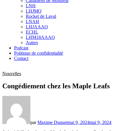
Canadiens de Montréal
sub
LNH
menu
LHJMQ
Rocket de Laval
LNAH
LHJAAAQ
ECHL
LHM18AAAQ
Autres
Podcast
Politique de confidentialité
Contact
Nouvelles
Congédiement chez les Maple Leafs
par
Maxime Duquet
mai 9, 2024
mai 9, 2024