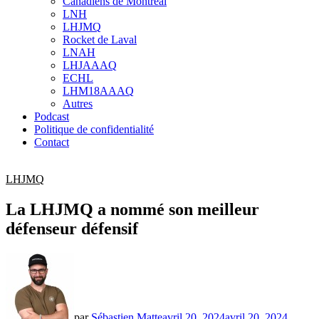
Canadiens de Montréal
sub
LNH
menu
LHJMQ
Rocket de Laval
LNAH
LHJAAAQ
ECHL
LHM18AAAQ
Autres
Podcast
Politique de confidentialité
Contact
LHJMQ
La LHJMQ a nommé son meilleur
défenseur défensif
par
Sébastien Matte
avril 20, 2024
avril 20, 2024