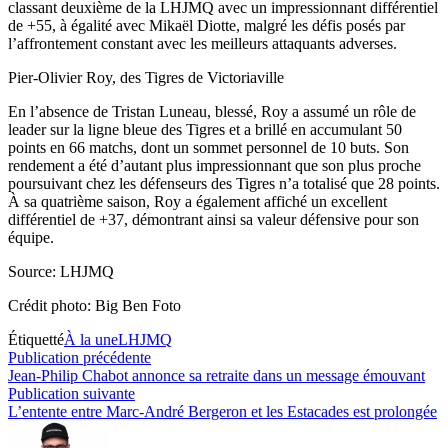
classant deuxième de la LHJMQ avec un impressionnant différentiel
de +55, à égalité avec Mikaël Diotte, malgré les défis posés par
l’affrontement constant avec les meilleurs attaquants adverses.
Pier-Olivier Roy, des Tigres de Victoriaville
En l’absence de Tristan Luneau, blessé, Roy a assumé un rôle de
leader sur la ligne bleue des Tigres et a brillé en accumulant 50
points en 66 matchs, dont un sommet personnel de 10 buts. Son
rendement a été d’autant plus impressionnant que son plus proche
poursuivant chez les défenseurs des Tigres n’a totalisé que 28 points.
À sa quatrième saison, Roy a également affiché un excellent
différentiel de +37, démontrant ainsi sa valeur défensive pour son
équipe.
Source: LHJMQ
Crédit photo: Big Ben Foto
Étiquetté
À la une
LHJMQ
Navigation
Publication
Publication précédente
précédente :
Jean-Philip Chabot annonce sa retraite dans un message émouvant
de
Publication
Publication suivante
l’article
suivante :
L’entente entre Marc-André Bergeron et les Estacades est prolongée