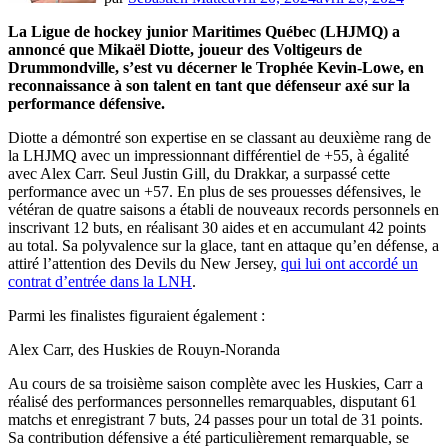
La Ligue de hockey junior Maritimes Québec (LHJMQ) a
annoncé que Mikaël Diotte, joueur des Voltigeurs de
Drummondville, s’est vu décerner le Trophée Kevin-Lowe, en
reconnaissance à son talent en tant que défenseur axé sur la
performance défensive.
Diotte a démontré son expertise en se classant au deuxième rang de
la LHJMQ avec un impressionnant différentiel de +55, à égalité
avec Alex Carr. Seul Justin Gill, du Drakkar, a surpassé cette
performance avec un +57. En plus de ses prouesses défensives, le
vétéran de quatre saisons a établi de nouveaux records personnels en
inscrivant 12 buts, en réalisant 30 aides et en accumulant 42 points
au total. Sa polyvalence sur la glace, tant en attaque qu’en défense, a
attiré l’attention des Devils du New Jersey,
qui lui ont accordé un
contrat d’entrée dans la LNH
.
Parmi les finalistes figuraient également :
Alex Carr, des Huskies de Rouyn-Noranda
Au cours de sa troisième saison complète avec les Huskies, Carr a
réalisé des performances personnelles remarquables, disputant 61
matchs et enregistrant 7 buts, 24 passes pour un total de 31 points.
Sa contribution défensive a été particulièrement remarquable, se