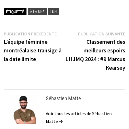
ÉTIQUETTÉ
À LA UNE
LNH
Navigation
Publication
P
PUBLICATION PRÉCÉDENTE
PUBLICATION SUIVANTE
précédente :
s
L’équipe féminine
Classement des
de
montréalaise transige à
meilleurs espoirs
l’article
la date limite
LHJMQ 2024 : #9 Marcus
Kearsey
Sébastien Matte
Voir tous les articles de Sébastien
Matte →