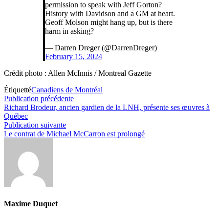
permission to speak with Jeff Gorton?
History with Davidson and a GM at heart.
Geoff Molson might hang up, but is there
harm in asking?
— Darren Dreger (@DarrenDreger)
February 15, 2024
Crédit photo : Allen McInnis / Montreal Gazette
Étiquetté
Canadiens de Montréal
Navigation
Publication
Publication précédente
précédente :
Richard Brodeur, ancien gardien de la LNH, présente ses œuvres à
de
Québec
l’article
Publication
Publication suivante
suivante :
Le contrat de Michael McCarron est prolongé
Maxime Duquet