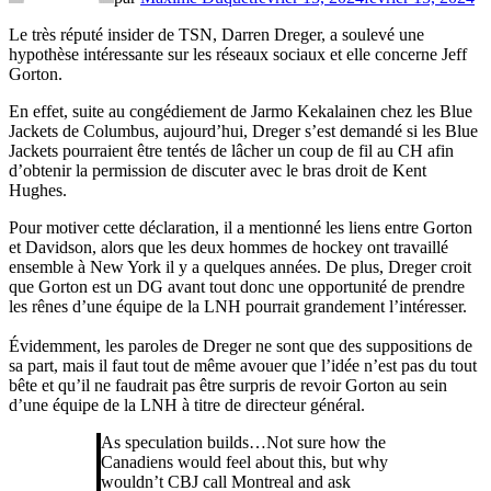
Le très réputé insider de TSN, Darren Dreger, a soulevé une
hypothèse intéressante sur les réseaux sociaux et elle concerne Jeff
Gorton.
En effet, suite au congédiement de Jarmo Kekalainen chez les Blue
Jackets de Columbus, aujourd’hui, Dreger s’est demandé si les Blue
Jackets pourraient être tentés de lâcher un coup de fil au CH afin
d’obtenir la permission de discuter avec le bras droit de Kent
Hughes.
Pour motiver cette déclaration, il a mentionné les liens entre Gorton
et Davidson, alors que les deux hommes de hockey ont travaillé
ensemble à New York il y a quelques années. De plus, Dreger croit
que Gorton est un DG avant tout donc une opportunité de prendre
les rênes d’une équipe de la LNH pourrait grandement l’intéresser.
Évidemment, les paroles de Dreger ne sont que des suppositions de
sa part, mais il faut tout de même avouer que l’idée n’est pas du tout
bête et qu’il ne faudrait pas être surpris de revoir Gorton au sein
d’une équipe de la LNH à titre de directeur général.
As speculation builds…Not sure how the
Canadiens would feel about this, but why
wouldn’t CBJ call Montreal and ask