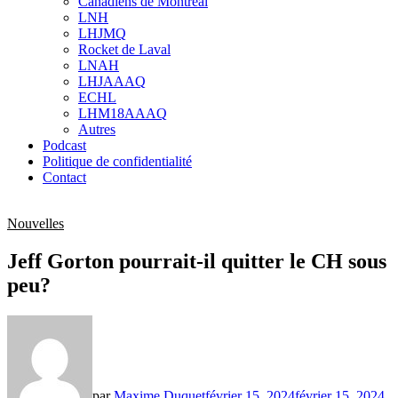
Canadiens de Montréal
sub
LNH
menu
LHJMQ
Rocket de Laval
LNAH
LHJAAAQ
ECHL
LHM18AAAQ
Autres
Podcast
Politique de confidentialité
Contact
Nouvelles
Jeff Gorton pourrait-il quitter le CH sous
peu?
par
Maxime Duquet
février 15, 2024
février 15, 2024